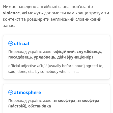
Нижче наведено англійські слова, пов'язані з
violence
, які можуть допомогти вам краще зрозуміти
контекст та розширити англійський словниковий
запас:
official
Переклад українською:
офіці́йний, службо́вець,
посадо́вець, урядо́вець, дія́ч (функціоне́р)
official adjective /əˈfɪʃl/ [usually before noun] agreed to,
said, done, etc. by somebody who is in ...
atmosphere
Переклад українською:
атмосфе́ра, атмосфе́ра
(на́стрій), обстано́вка