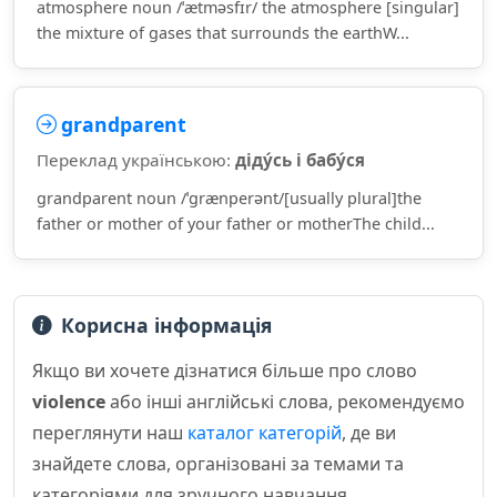
atmosphere noun /ˈætməsfɪr/ the atmosphere [singular]
the mixture of gases that surrounds the earthW...
grandparent
Переклад українською:
діду́сь і бабу́ся
grandparent noun /ˈɡrænperənt/[usually plural]the
father or mother of your father or motherThe child...
Корисна інформація
Якщо ви хочете дізнатися більше про слово
violence
або інші англійські слова, рекомендуємо
переглянути наш
каталог категорій
, де ви
знайдете слова, організовані за темами та
категоріями для зручного навчання.