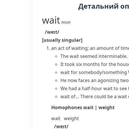
Детальний о
wait
noun
/weɪt/
[usually singular]
an act of waiting; an amount of tim
The wait seemed interminable.
It took six months for the house
wait for somebody/something
He now faces an agonizing two-
We had a half-hour wait to see 
wait of…
There could be a wait
Homophones
wait | weight
wait
weight
/weɪt/