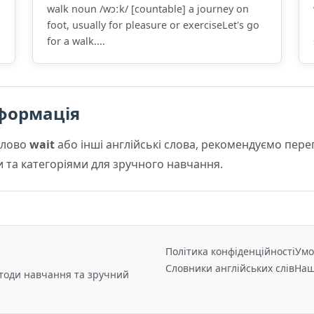
walk noun /wɔːk/ [countable] a journey on
foot, usually for pleasure or exerciseLet's go
for a walk....
формація
слово
wait
або інші англійські слова, рекомендуємо пер
и та категоріями для зручного навчання.
Політика конфіденційності
Умо
Словники англійських слів
Наш
етоди навчання та зручний