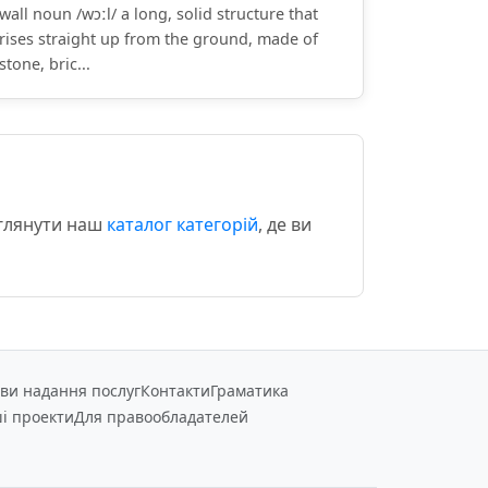
wall noun /wɔːl/ a long, solid structure that
rises straight up from the ground, made of
stone, bric...
еглянути наш
каталог категорій
, де ви
ви надання послуг
Контакти
Граматика
і проекти
Для правообладателей