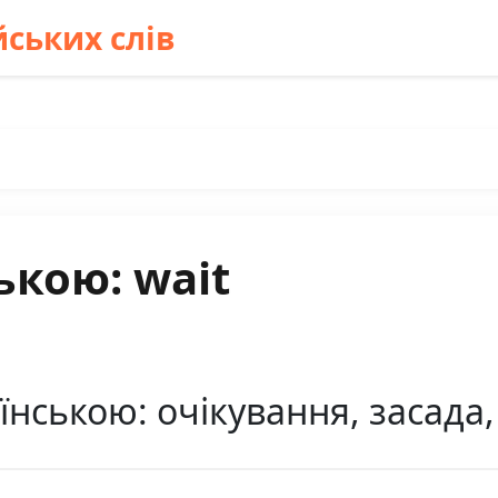
ських слів
ькою: wait
їнською: очікування, засада