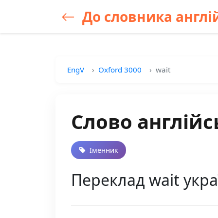
До словника англій
EngV
Oxford 3000
wait
Слово англійс
Іменник
Переклад wait укра