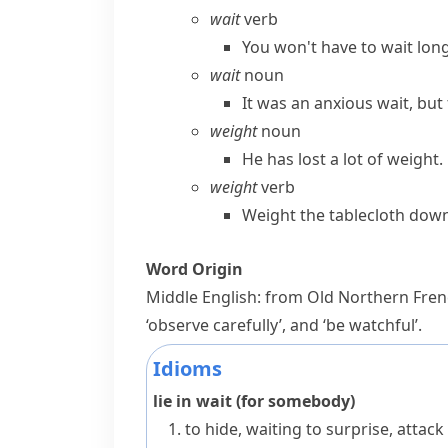
wait
verb
You won't have to wait long
wait
noun
It was an anxious wait, but
weight
noun
He has lost a lot of weight.
weight
verb
Weight the tablecloth down
Word Origin
Middle English: from Old Northern Fre
‘observe carefully’, and ‘be watchful’.
Idioms
lie in wait (for somebody)
to hide, waiting to surprise, atta