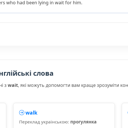
s who had been lying in wait for him.
нглійські слова
ні з
wait
, які можуть допомогти вам краще зрозуміти ко
walk
Переклад українською:
прогулянка