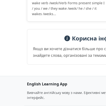
wake verb /weɪk/Verb Forms present simple I
/ you / we / they wake /weɪk/ he / she / it
wakes /weɪks...
Корисна ін
Якщо ви хочете дізнатися більше про 
знайдете слова, організовані за темам
English Learning App
Вивчайте англійську мову з нами. Ефективні м
інтерфейс.