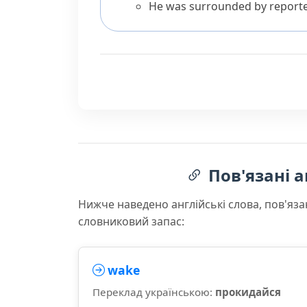
He was surrounded by reporter
Пов'язані а
Нижче наведено англійські слова, пов'яза
словниковий запас:
wake
Переклад українською:
прокидайся