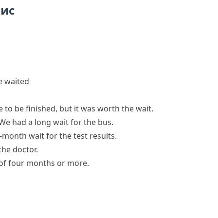
пис
e waited
 to be finished, but it was
worth the wait
.
We had
a long wait
for the bus.
month wait for the test results.
the doctor.
 of four months or more.