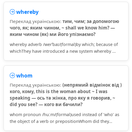
whereby
Переклад українською:
тим, чим; за допомогою
чого, як; яким чином, ~ shall we know him? —
яким чином (як) ми його упізнаємо?
whereby adverb /werˈbaɪ/(formal)by which; because of
whichThey have introduced a new system whereby ...
whom
Переклад українською:
(непрямий відмінок від )
кого, кому, this is the woman about ~ I was
speaking — ось та жінка, про яку я говорив, ~
did you see? — кого ви бачили?
whom pronoun /huːm/(formal)used instead of ‘who’ as
the object of a verb or prepositionWhom did they...