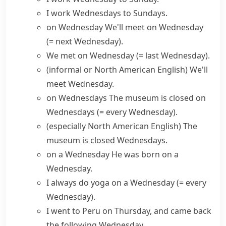
I work Wednesdays to Sundays.
on Wednesday
We'll meet on Wednesday
(= next Wednesday)
.
We met on Wednesday
(= last Wednesday)
.
(informal or North American English)
We'll
meet Wednesday.
on Wednesdays
The museum is closed on
Wednesdays
(= every Wednesday)
.
(especially North American English)
The
museum is closed Wednesdays.
on a Wednesday
He was born on a
Wednesday.
I always do yoga on a Wednesday
(= every
Wednesday)
.
I went to Peru on Thursday, and came back
the following Wednesday.