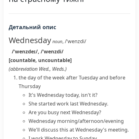
Детальний опис
Wednesday
,
/ˈwenzdi/
noun
/ˈwenzdeɪ/
,
/ˈwenzdi/
[countable, uncountable]
(abbreviation
Wed.
,
Weds.
)
the day of the week after Tuesday and before
Thursday
It's Wednesday today, isn't it?
She started work
last Wednesday
.
Are you busy
next Wednesday
?
Wednesday morning/afternoon/evening
We'll discuss this at Wednesday's meeting.
I work Wednesday to Sunday.