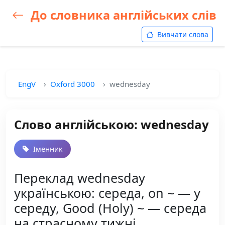
До словника англійських слів
Вивчати слова
EngV
Oxford 3000
wednesday
Слово англійською: wednesday
Іменник
Переклад wednesday
українською: середа, on ~ — у
середу, Good (Holy) ~ — середа
на страсному тижні