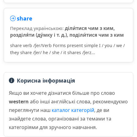
share
Переклад українською:
діли́тися чим з ким,
розділя́ти (ду́мку і т. д.), поділи́тися чим з ким
share verb /ʃer/Verb Forms present simple I / you / we /
they share /ʃer/ he / she / it shares /ʃerz...
Корисна інформація
Якщо ви хочете дізнатися більше про слово
western
або інші англійські слова, рекомендуємо
переглянути наш
каталог категорій
, де ви
знайдете слова, організовані за темами та
категоріями для зручного навчання.