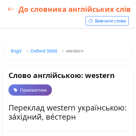
До словника англійських слів
Вивчати слова
EngV
Oxford 3000
western
Слово англійською: western
Прикметник
Переклад western українською:
за́хідний, ве́стерн