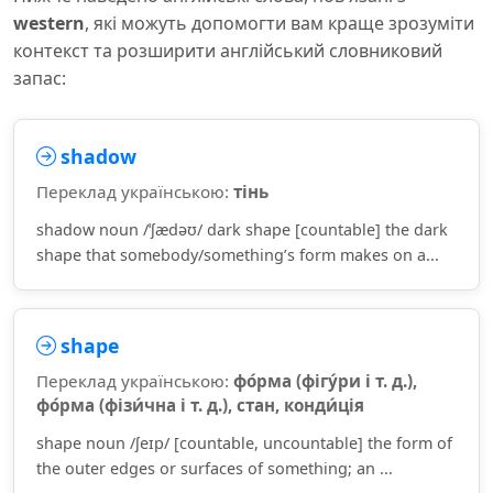
western
, які можуть допомогти вам краще зрозуміти
контекст та розширити англійський словниковий
запас:
shadow
Переклад українською:
тінь
shadow noun /ˈʃædəʊ/ dark shape [countable] the dark
shape that somebody/something’s form makes on a...
shape
Переклад українською:
фо́рма (фігу́ри і т. д.),
фо́рма (фізи́чна і т. д.), стан, конди́ція
shape noun /ʃeɪp/ [countable, uncountable] the form of
the outer edges or surfaces of something; an ...