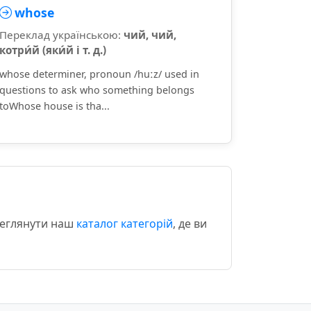
whose
Переклад українською:
чий, чий,
котри́й (яки́й і т. д.)
whose determiner, pronoun /huːz/ used in
questions to ask who something belongs
toWhose house is tha...
реглянути наш
каталог категорій
, де ви