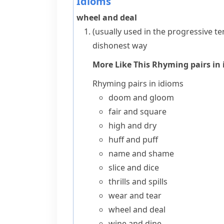
Idioms
wheel and deal
(
usually used in the progressive t
dishonest way
More Like This
Rhyming pairs in
Rhyming pairs in idioms
doom and gloom
fair and square
high and dry
huff and puff
name and shame
slice and dice
thrills and spills
wear and tear
wheel and deal
wine and dine