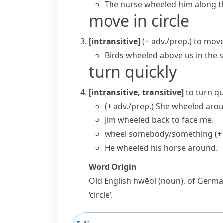
The nurse wheeled him along th
move in circle
[intransitive]
(+ adv./prep.)
to move 
Birds wheeled above us in the s
turn quickly
[intransitive, transitive]
to turn q
(+ adv./prep.)
She wheeled arou
Jim wheeled back to face me.
wheel somebody/something (+ a
He wheeled his horse around.
Word Origin
Old English
hwēol
(noun), of Germa
‘circle’.