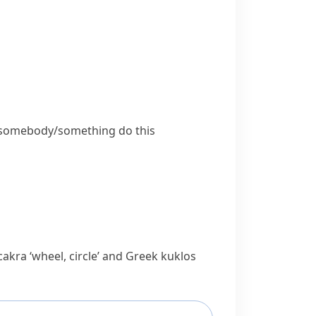
ke somebody/something do this
cakra
‘wheel, circle’ and Greek
kuklos