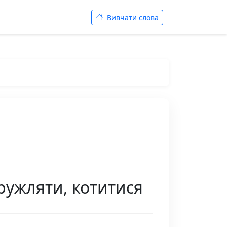
Вивчати слова
кружляти, котитися