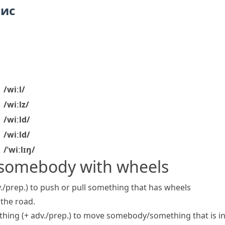
пис
/wiːl/
/wiːlz/
/wiːld/
/wiːld/
/ˈwiːlɪŋ/
somebody with wheels
./prep.)
to push or pull something that has wheels
 the road.
ing (+ adv./prep.)
to move somebody/something that is in