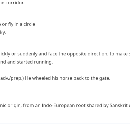
e corridor.
or fly in a circle
ky.
uickly or suddenly and face the opposite direction; to ma
nd and started running.
dv./prep.)
He wheeled his horse back to the gate.
nic origin, from an Indo-European root shared by Sanskrit