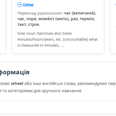
time
Переклад українською:
час (величина́),
час, пора́, моме́нт (мить), раз, термін,
такт, строк
time noun /taɪm/see also times
minutes/hours/years, etc. [uncountable] what
is measured in minutes, ...
формація
слово
wheel
або інші англійські слова, рекомендуємо пе
и та категоріями для зручного навчання.