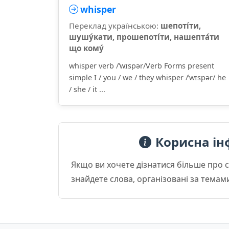
whisper
Переклад українською:
шепоті́ти,
шушу́кати, прошепоті́ти, нашепта́ти
що кому́
whisper verb /ˈwɪspər/Verb Forms present
simple I / you / we / they whisper /ˈwɪspər/ he
/ she / it ...
Корисна ін
Якщо ви хочете дізнатися більше про 
знайдете слова, організовані за темам