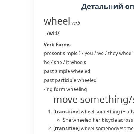
Детальний о
wheel
verb
/wiːl/
Verb Forms
present simple I / you / we / they
wheel
he / she / it
wheels
past simple
wheeled
past participle
wheeled
-ing form
wheeling
move something/
[transitive]
wheel something (+ adv
She wheeled her bicycle across
[transitive]
wheel somebody/someth