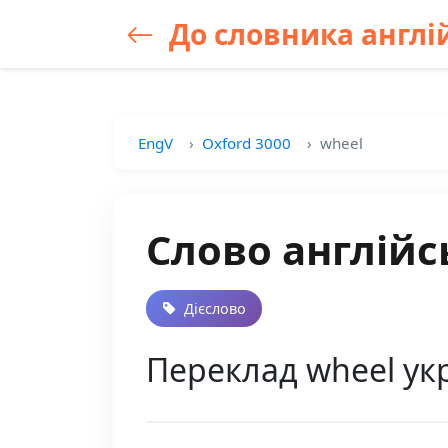
До словника англій
EngV
Oxford 3000
wheel
Слово англійс
Дієслово
Переклад wheel укр