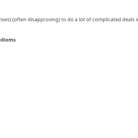
enses
)
(often disapproving)
to do a lot of complicated deals i
 idioms