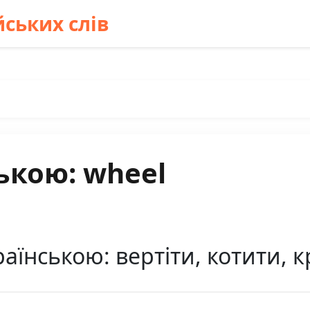
ських слів
ькою: wheel
аїнською: вертіти, котити, 