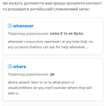
які можуть допомогти вам краще зрозуміти контекст
та розширити англійський словниковий запас:
whenever
Переклад українською:
коли б то не було.
whenever conjunction /wenˈevər/ at any time that; on
any occasion thatYou can ask for help whenever ...
where
Переклад українською:
де
where adverb /wer/ in or to what place or
situationWhere do you live?I wonder where they will
take u...