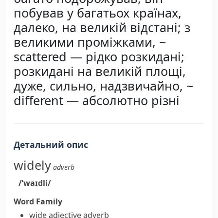
побував у багатьох країнах,
далеко, на великій відстані; з
великими проміжками, ~
scattered — рідко розкидані;
розкидані на великій площі,
дуже, сильно, надзвичайно, ~
different — абсолютно різні
Детальний опис
widely
adverb
/ˈwaɪdli/
Word Family
wide
adjective
adverb