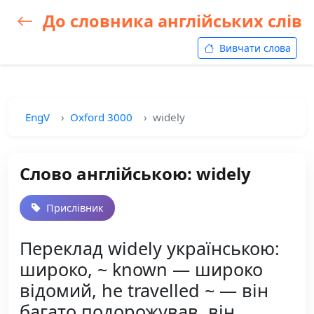
До словника англійських слів
Вивчати слова
EngV
Oxford 3000
widely
Слово англійською: widely
Прислівник
Переклад widely українською:
широко, ~ known — широко
відомий, he travelled ~ — він
багато подорожував, він