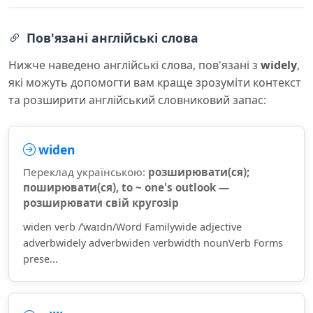
Пов'язані англійські слова
Нижче наведено англійські слова, пов'язані з
widely
,
які можуть допомогти вам краще зрозуміти контекст
та розширити англійський словниковий запас:
widen
Переклад українською:
розширювати(ся);
поширювати(ся), to ~ one's outlook —
розширювати свій кругозір
widen verb /ˈwaɪdn/Word Familywide adjective
adverbwidely adverbwiden verbwidth nounVerb Forms
prese...