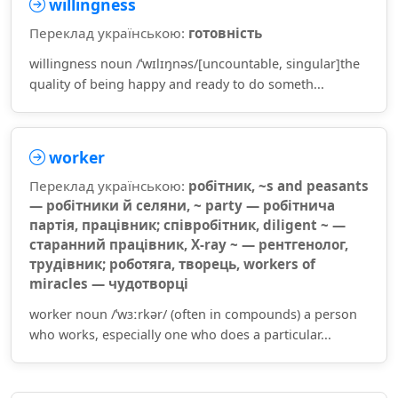
willingness
Переклад українською:
готовність
willingness noun /ˈwɪlɪŋnəs/[uncountable, singular]the
quality of being happy and ready to do someth...
worker
Переклад українською:
робітник, ~s and peasants
— робітники й селяни, ~ party — робітнича
партія, працівник; співробітник, diligent ~ —
старанний працівник, X-ray ~ — рентгенолог,
трудівник; роботяга, творець, workers of
miracles — чудотворці
worker noun /ˈwɜːrkər/ (often in compounds) a person
who works, especially one who does a particular...