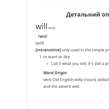
Детальний о
will
verb
/wɪl/
(
will
)
[intransitive]
only used in the simple p
to want or like
Call it what you will, it's still a 
Word Origin
verb
Old English
willa
(noun),
willia
and the adverb
well
.