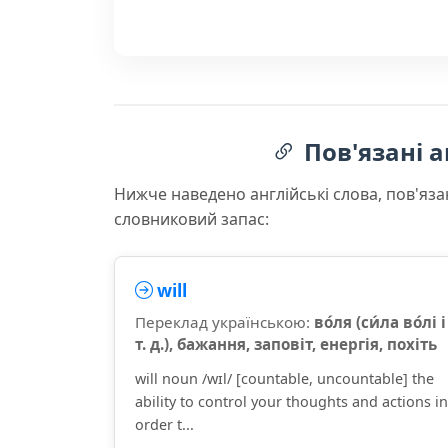
Пов'язані а
Нижче наведено англійські слова, пов'яза
словниковий запас:
will
Переклад українською:
во́ля (си́ла во́лі і
т. д.), бажання, заповіт, енергія, похіть
will noun /wɪl/ [countable, uncountable] the
ability to control your thoughts and actions in
order t...