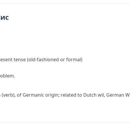
пис
resent tense
(old-fashioned or formal)
problem.
n
(verb), of Germanic origin; related to Dutch
wil
, German
Wi