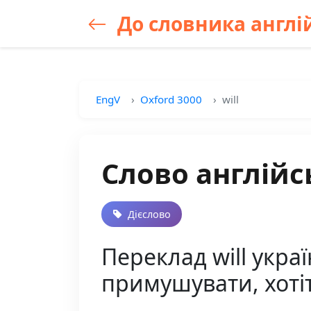
До словника англій
EngV
Oxford 3000
will
Слово англійсь
Дієслово
Переклад will укра
примушувати, хоті