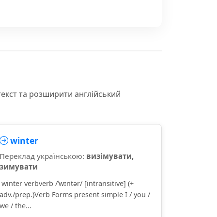
текст та розширити англійський
winter
Переклад українською:
визімувати,
зимувати
winter verbverb /ˈwɪntər/ [intransitive] (+
adv./prep.)Verb Forms present simple I / you /
we / the...