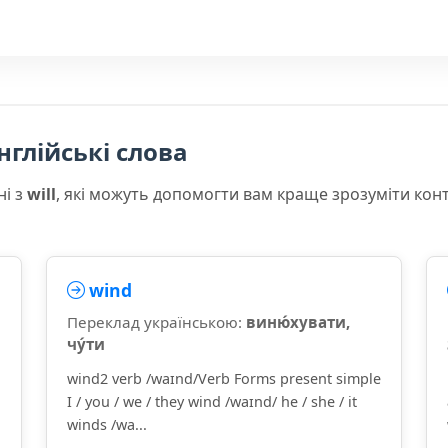
нглійські слова
ні з
will
, які можуть допомогти вам краще зрозуміти кон
wind
Переклад українською:
виню́хувати,
чу́ти
wind2 verb /waɪnd/Verb Forms present simple
I / you / we / they wind /waɪnd/ he / she / it
winds /wa...