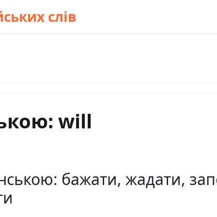
ських слів
кою: will
їнською: бажати, жадати, зап
ти