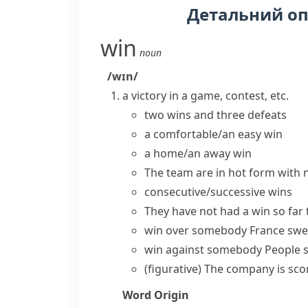
Детальний о
win
noun
/wɪn/
a victory in a game, contest, etc.
two wins and three defeats
a comfortable/an easy win
a home/an away win
The team are in hot form with 
consecutive/successive wins
They have not had a win so far 
win over somebody
France swe
win against somebody
People s
(figurative)
The company is
sco
Word Origin