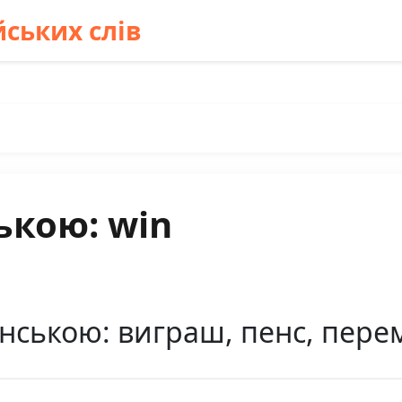
ських слів
ькою: win
їнською: виграш, пенс, пере