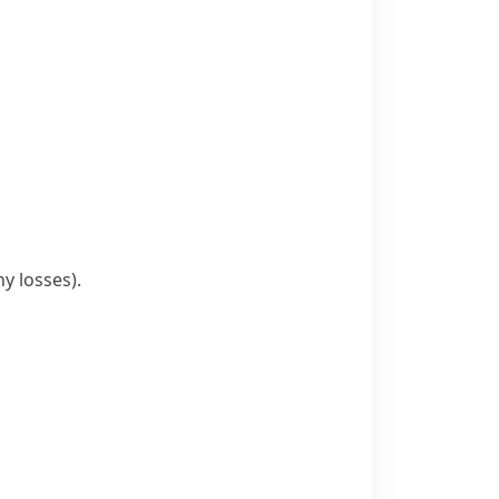
ny losses)
.