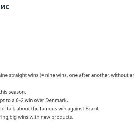
пис
nine
straight wins
(= nine wins, one after another, without a
this season.
pt to a 6–2 win over Denmark.
till talk about the famous win against Brazil.
ring big wins
with new products.