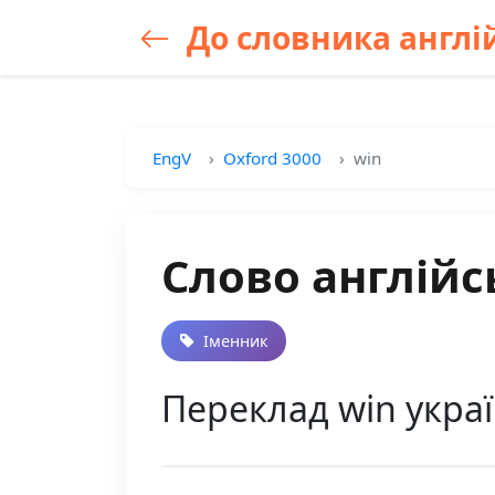
До словника англій
EngV
Oxford 3000
win
Слово англійс
Іменник
Переклад win укра