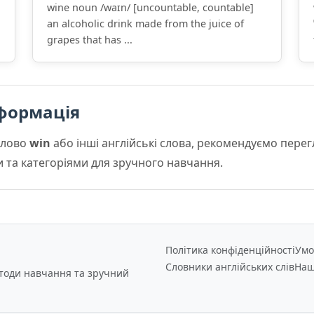
wine noun /waɪn/ [uncountable, countable]
an alcoholic drink made from the juice of
grapes that has ...
формація
слово
win
або інші англійські слова, рекомендуємо пере
и та категоріями для зручного навчання.
Політика конфіденційності
Умо
Словники англійських слів
Наш
етоди навчання та зручний