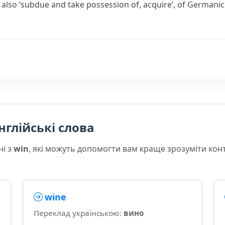
’ also ‘subdue and take possession of, acquire’, of Germanic 
нглійські слова
ні з
win
, які можуть допомогти вам краще зрозуміти кон
wine
Переклад українською:
вино