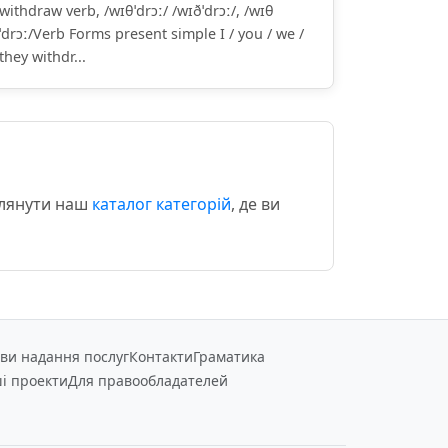
withdraw verb, /wɪθˈdrɔː/ /wɪðˈdrɔː/, /wɪθ
ˈdrɔː/Verb Forms present simple I / you / we /
they withdr...
глянути наш
каталог категорій
, де ви
ви надання послуг
Контакти
Граматика
і проекти
Для правообладателей