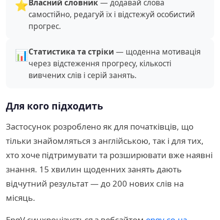
Власний словник
— додавай слова
⭐
самостійно, редагуй їх і відстежуй особистий
прогрес.
Статистика та стріки
— щоденна мотивація
📊
через відстеження прогресу, кількості
вивчених слів і серій занять.
Для кого підходить
Застосунок розроблено як для початківців, що
тільки знайомляться з англійською, так і для тих,
хто хоче підтримувати та розширювати вже наявні
знання. 15 хвилин щоденних занять дають
відчутний результат — до 200 нових слів на
місяць.
EngV синхронізується з вебсайтом
engv.co.ua
—