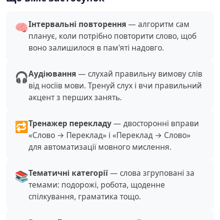
Інтервальні повторення
— алгоритм сам
🧠
планує, коли потрібно повторити слово, щоб
воно залишилося в пам'яті надовго.
Аудіювання
— слухай правильну вимову слів
🎧
від носіїв мови. Тренуй слух і вчи правильний
акцент з перших занять.
Тренажер перекладу
— двосторонні вправи
🔁
«Слово → Переклад» і «Переклад → Слово»
для автоматизації мовного мислення.
Тематичні категорії
— слова згруповані за
📚
темами: подорожі, робота, щоденне
спілкування, граматика тощо.