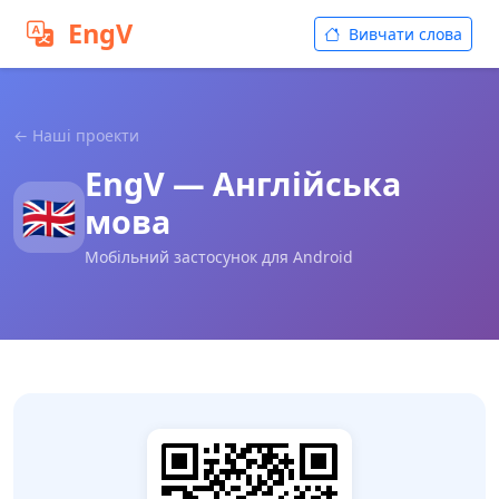
EngV
Вивчати слова
← Наші проекти
EngV — Англійська
🇬🇧
мова
Мобільний застосунок для Android