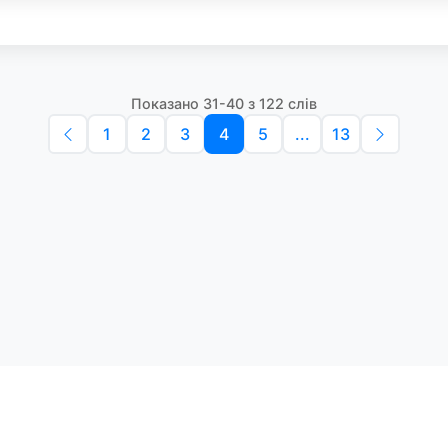
Показано 31-40 з 122 слів
1
2
3
4
5
...
13
Політика конфіденційності
Умо
Словники англійських слів
Наш
етоди навчання та зручний