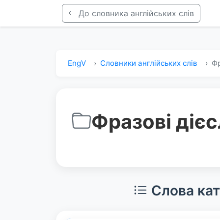
До словника англійських слів
EngV
Словники англійських слів
Фр
Фразові діє
Слова кат