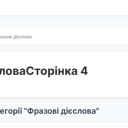
азові дієслова
слова
Сторінка 4
егорії "Фразові дієслова"