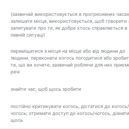
(зазвичай використовується в прогресивних часах
залишати місце, використовується, щоб говорити 
запитувати про те, як добре хтось справляється в
певній ситуації
переміщатися з місця на місце або від людини до
людини, переконати когось погодитися або зроби
те, що ви хочете, зазвичай роблячи для них приєм
речі
знайти час, щоб щось зробити
постійно критикувати когось, дістатися до когось/
чогось; отримати доступ до когось/чогось, дізнат
щось