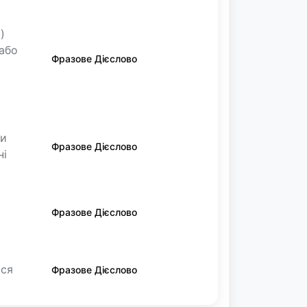
)
або
Фразове Дієслово
ти
Фразове Дієслово
ні
Фразове Дієслово
ися
Фразове Дієслово