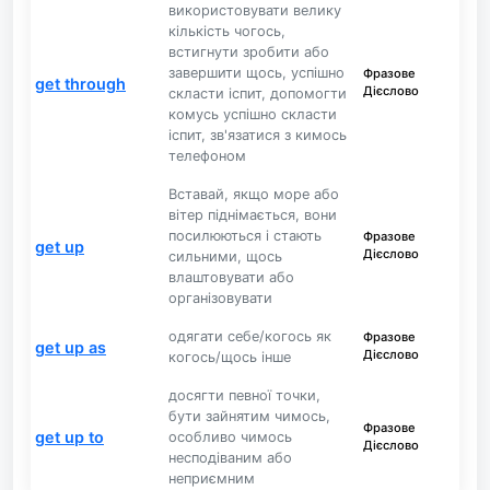
використовувати велику
кількість чогось,
встигнути зробити або
завершити щось, успішно
Фразове
get through
Дієслово
скласти іспит, допомогти
комусь успішно скласти
іспит, зв'язатися з кимось
телефоном
Вставай, якщо море або
вітер піднімається, вони
посилюються і стають
Фразове
get up
Дієслово
сильними, щось
влаштовувати або
організовувати
одягати себе/когось як
Фразове
get up as
Дієслово
когось/щось інше
досягти певної точки,
бути зайнятим чимось,
Фразове
get up to
особливо чимось
Дієслово
несподіваним або
неприємним