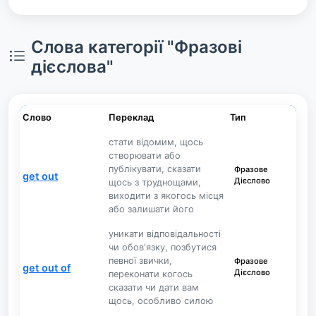
Слова категорії "Фразові
дієслова"
Слово
Переклад
Тип
стати відомим, щось
створювати або
публікувати, сказати
Фразове
get out
Дієслово
щось з труднощами,
виходити з якогось місця
або залишати його
уникати відповідальності
чи обов'язку, позбутися
певної звички,
Фразове
get out of
Дієслово
переконати когось
сказати чи дати вам
щось, особливо силою