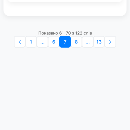
Показано 61-70 з 122 слів
1
...
6
7
8
...
13