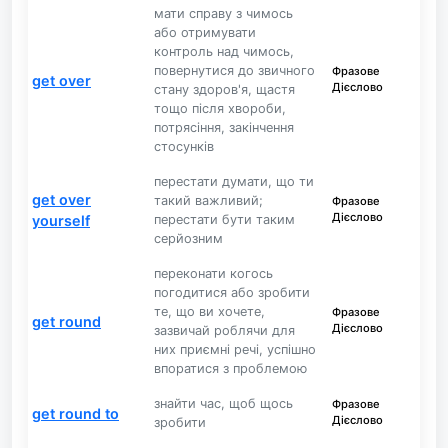
мати справу з чимось
або отримувати
контроль над чимось,
повернутися до звичного
Фразове
get over
Дієслово
стану здоров'я, щастя
тощо після хвороби,
потрясіння, закінчення
стосунків
перестати думати, що ти
get over
такий важливий;
Фразове
Дієслово
yourself
перестати бути таким
серйозним
переконати когось
погодитися або зробити
те, що ви хочете,
Фразове
get round
Дієслово
зазвичай роблячи для
них приємні речі, успішно
впоратися з проблемою
знайти час, щоб щось
Фразове
get round to
Дієслово
зробити