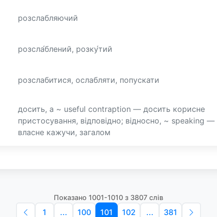
розслабляючий
розсла́блений, розку́тий
розслабитися, ослабляти, попускати
досить, a ~ useful contraption — досить корисне
пристосування, відповідно; відносно, ~ speaking —
власне кажучи, загалом
Показано 1001-1010 з 3807 слів
1
...
100
101
102
...
381