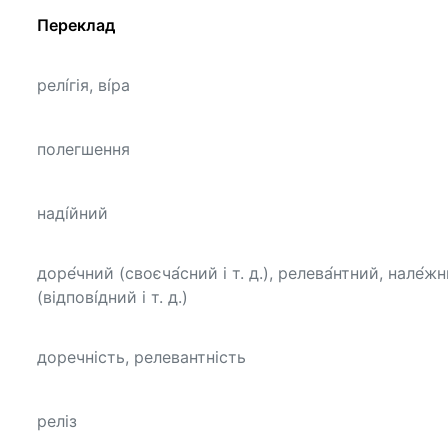
Переклад
релі́гія, ві́ра
полегшення
наді́йний
доре́чний (своєча́сний і т. д.), релева́нтний, нале́ж
(відпові́дний і т. д.)
доречність, релевантність
реліз