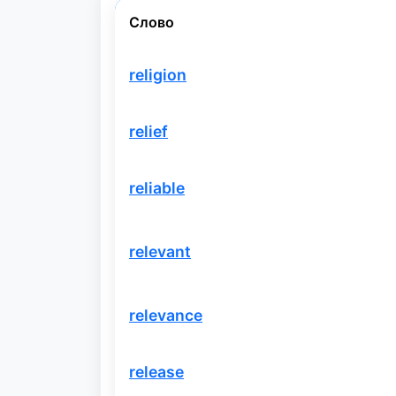
Слово
religion
relief
reliable
relevant
relevance
release