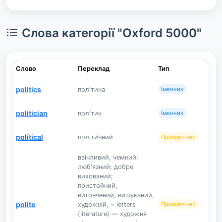
Слова категорії "Oxford 5000"
Слово
Переклад
Тип
politics
полі́тика
Іменник
politician
полі́тик
Іменник
political
політи́чний
Прикметник
ввічливий, чемний;
люб'язний; добре
вихований;
пристойний,
витончений, вишуканий,
polite
художній, ~ letters
Прикметник
(literature) — художня