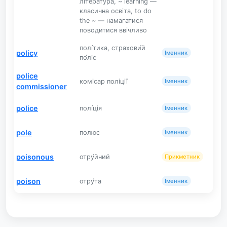
література, ~ learning —
класична освіта, to do
the ~ — намагатися
поводитися ввічливо
полі́тика, страхови́й
policy
Іменник
по́ліс
police
комісар поліції
Іменник
commissioner
police
полі́ція
Іменник
pole
полюс
Іменник
poisonous
отру́йний
Прикметник
poison
отру́та
Іменник