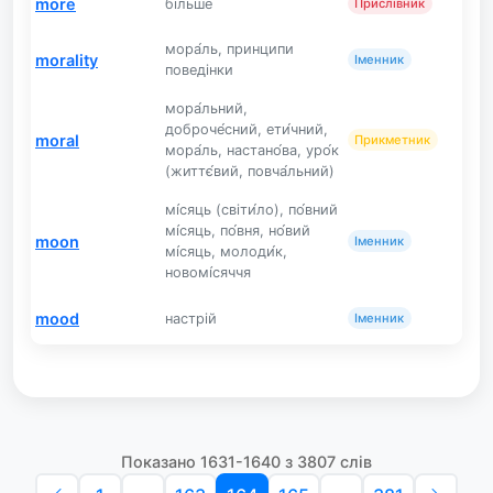
more
більше
Прислівник
мора́ль, принципи
morality
Іменник
поведінки
мора́льний,
доброче́сний, ети́чний,
moral
Прикметник
мора́ль, настано́ва, уро́к
(життє́вий, повча́льний)
мі́сяць (світи́ло), по́вний
мі́сяць, по́вня, но́вий
moon
Іменник
мі́сяць, молоди́к,
новомі́сяччя
mood
настрій
Іменник
Показано 1631-1640 з 3807 слів