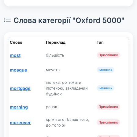
Слова категорії "Oxford 5000"
Слово
Переклад
Тип
most
більшість
Прислівник
mosque
мечеть
Іменник
іпоте́ка, обтя́жити
mortgage
іпоте́кою, закла́дений
Іменник
буди́нок
morning
ранок
Прислівник
крім того, більш того,
moreover
Прислівник
до того ж