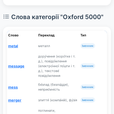
Слова категорії "Oxford 5000"
Слово
Переклад
Тип
metal
металл
Іменник
дору́чення (коро́тке і т.
д.), повідо́млення
message
(електро́нної по́шти і т.
Іменник
д.), текстове́
повідо́млення
бе́злад (безла́ддя),
mess
Іменник
неприє́мність
merger
злиття́ (компа́ній), фу́зія
Іменник
поглинати,