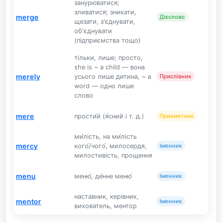
занурюватися;
зливатися; зникати,
merge
Дієслово
щезати, з'єднувати,
об'єднувати
(підприємства тощо)
тільки, лише; просто,
she is ~ a child — вона
merely
усього лише дитина, ~ a
Прислівник
word — одно лише
слово
mere
прости́й (я́сний і т. д.)
Прикметник
ми́лість, на ми́лість
mercy
кого́/чого́, милосердя,
Іменник
милостивість, прощення
menu
меню́, де́нне меню́
Іменник
наставник, керівник,
mentor
Іменник
вихователь, ментор