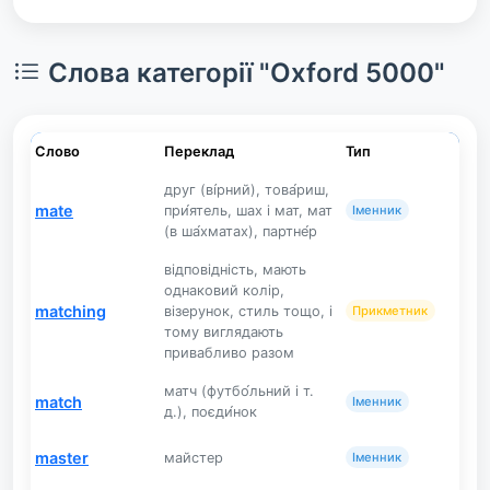
Слова категорії "Oxford 5000"
Слово
Переклад
Тип
друг (ві́рний), това́риш,
mate
при́ятель, шах і мат, мат
Іменник
(в ша́хматах), партне́р
відповідність, мають
однаковий колір,
matching
візерунок, стиль тощо, і
Прикметник
тому виглядають
привабливо разом
матч (футбо́льний і т.
match
Іменник
д.), поєди́нок
master
майстер
Іменник