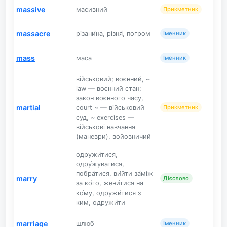
massive
масивний
Прикметник
massacre
різани́на, різня́, погром
Іменник
mass
маса
Іменник
військовий; воєнний, ~
law — воєнний стан;
закон воєнного часу,
martial
court ~ — військовий
Прикметник
суд, ~ exercises —
військові навчання
(маневри), войовничий
одружи́тися,
одру́жуватися,
побра́тися, ви́йти за́між
marry
Дієслово
за ко́го, жени́тися на
ко́му, одружи́тися з
ким, одружи́ти
marriage
шлюб
Іменник