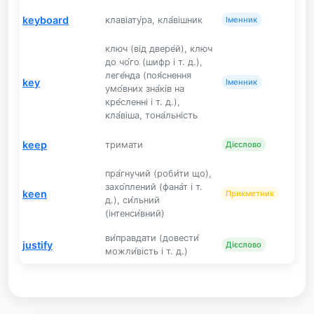
keyboard
клавіату́ра, кла́вішник
Іменник
ключ (від двере́й), ключ
до чо́го (шифр і т. д.),
леге́нда (поя́снення
key
Іменник
умо́вних зна́ків на
кре́сленні і т. д.),
кла́віша, тона́льність
keep
тримати
Дієслово
пра́гнучий (роби́ти що),
захо́плений (фана́т і т.
keen
Прикметник
д.), си́льний
(інтенси́вний)
ви́правдати (довести́
justify
Дієслово
можли́вість і т. д.)