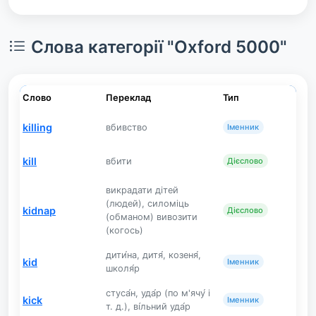
Слова категорії "Oxford 5000"
Слово
Переклад
Тип
killing
вбивство
Іменник
kill
вбити
Дієслово
викрадати дітей
(людей), силоміць
kidnap
Дієслово
(обманом) вивозити
(когось)
дити́на, дитя́, козеня́,
kid
Іменник
школя́р
стуса́н, уда́р (по м'ячу́ і
kick
Іменник
т. д.), ві́льний уда́р