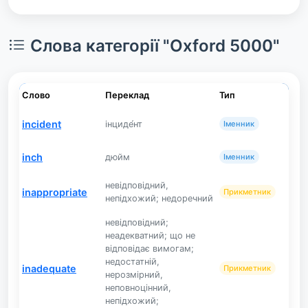
Слова категорії "Oxford 5000"
Слово
Переклад
Тип
incident
інциде́нт
Іменник
inch
дюйм
Іменник
невідповідний,
inappropriate
Прикметник
непідхожий; недоречний
невідповідний;
неадекватний; що не
відповідає вимогам;
недостатній,
inadequate
Прикметник
нерозмірний,
неповноцінний,
непідхожий;