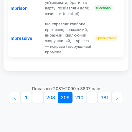
ув'язнювати; брати під
imprison
варту, позбавляти волі;
Дієслово
зачиняти (в клітці)
що справляє глибоке
враження; вражаючий,
виразний; хвилюючий;
impressive
Прикметник
зворушливий, ~ speech
— яскрава (зворушлива)
промова
Показано 2081-2090 з 3807 слів
1
...
208
209
210
...
381