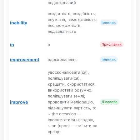
недосконалий
нездатність, нездібність;
неуміння, неможливість;
inability
Іменник
неспроможність,
недієздатність
in
в
Прислівник
improvement
вдосконалення
Іменник
удосконалювати(ся),
поліпшувати(ся),
кращати, скористатися,
використати розумно,
поліпшувати землі;
improve
проводити меліорацію,
Дієслово
підвищувати вартість, to
~ the occasion —
скористатися нагодою,
~ on (upon) — змінити на
краще