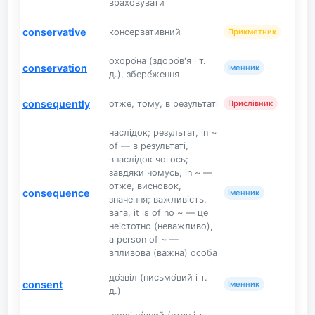
враховувати
conservative
консервативний
Прикметник
охоро́на (здоро́в'я і т.
conservation
Іменник
д.), збере́ження
consequently
отже, тому, в результаті
Прислівник
наслідок; результат, in ~
of — в результаті,
внаслідок чогось;
завдяки чомусь, in ~ —
отже, висновок,
consequence
Іменник
значення; важливість,
вага, it is of no ~ — це
неістотно (неважливо),
a person of ~ —
впливова (важна) особа
до́звіл (письмо́вий і т.
consent
Іменник
д.)