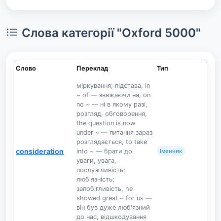
Слова категорії "Oxford 5000"
Слово
Переклад
Тип
міркування; підстава, in
~ of — зважаючи на, on
no ~ — ні в якому разі,
розгляд, обговорення,
the question is now
under ~ — питання зараз
розглядається, to take
consideration
into ~ — брати до
Іменник
уваги, увага,
послужливість;
люб'язність;
запобігливість, he
showed great ~ for us —
він був дуже люб'язний
до нас, відшкодування