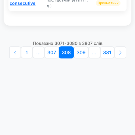
послідо́вний (етап і т.
consecutive
Прикметник
д.)
Показано 3071-3080 з 3807 слів
1
...
307
308
309
...
381