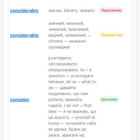
considerably
значно, багато, чимало
Прислівник
значний; великий;
чималий, важливий,
considerable
видний, визначний, ~
Прикметник
citizens — визначні
громадяни
розглядати;
обговорювати;
обмірковувати, to ~ a
question — розглядати
питання, let us ~ what to
do — давайте
подумаємо, що нам
consider
робити, вважати,
Дієслово
гадати, I do not ~ that
dear — я не вважаю, що
це дорого, ~ yourself at
home — почувайте себе
як удома, брати до
уваги, зважати на,