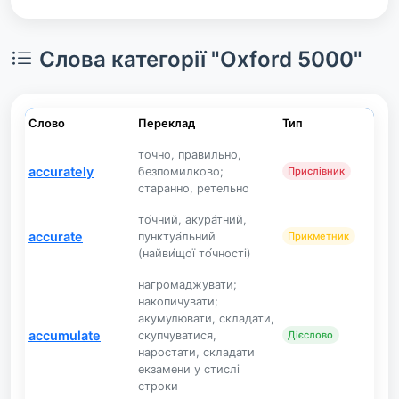
Слова категорії "Oxford 5000"
Слово
Переклад
Тип
точно, правильно,
accurately
безпомилково;
Прислівник
старанно, ретельно
то́чний, акура́тний,
accurate
пунктуа́льний
Прикметник
(найви́щої то́чності)
нагромаджувати;
накопичувати;
акумулювати, складати,
accumulate
скупчуватися,
Дієслово
наростати, складати
екзамени у стислі
строки