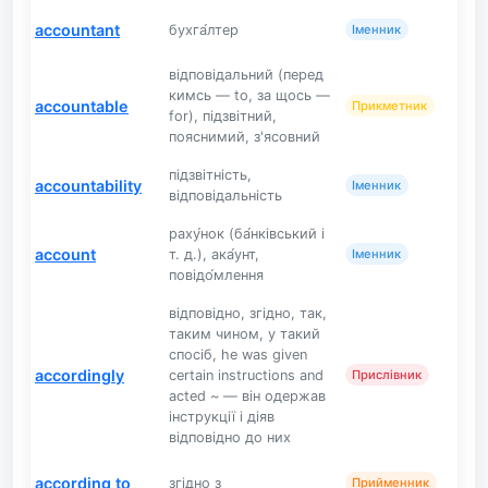
accountant
бухга́лтер
Іменник
відповідальний (перед
кимсь — to, за щось —
accountable
Прикметник
for), підзвітний,
пояснимий, з'ясовний
підзвітність,
accountability
Іменник
відповідальність
раху́нок (ба́нківський і
account
т. д.), ака́унт,
Іменник
повідо́млення
відповідно, згідно, так,
таким чином, у такий
спосіб, he was given
accordingly
certain instructions and
Прислівник
acted ~ — він одержав
інструкції і діяв
відповідно до них
according to
згідно з
Прийменник