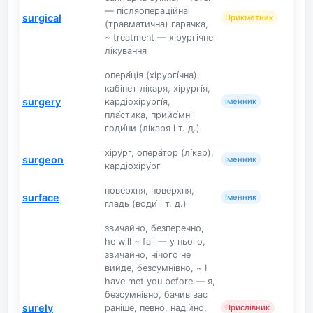
— післяопераційна
surgical
Прикметник
(травматична) гарячка,
~ treatment — хірургічне
лікування
опера́ція (хірургі́чна),
кабіне́т лі́каря, хірургі́я,
surgery
кардіохірургі́я,
Іменник
пла́стика, прийо́мні
годи́ни (лі́каря і т. д.)
хіру́рг, опера́тор (лі́кар),
surgeon
Іменник
кардіохіру́рг
пове́рхня, пове́рхня,
surface
Іменник
гладь (води́ і т. д.)
звичайно, безперечно,
he will ~ fail — у нього,
звичайно, нічого не
вийде, безсумнівно, ~ I
have met you before — я,
безсумнівно, бачив вас
surely
раніше, певно, надійно,
Прислівник