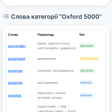
Слова категорії "Oxford 5000"
Слово
Переклад
Тип
зда́ча, зда́тися кому́,
surrender
Дієслово
капітулюва́ти, здава́тися
surprised
здиво́ваний
Прикметник
surprise
сюрпри́з, несподі́ванка
Дієслово
surprise
несподіванка
Іменник
надли́шок, лишок,
surplus
Іменник
активне сальдо
хірургічний, ~ bag —
санітарна сумка, ~ fever