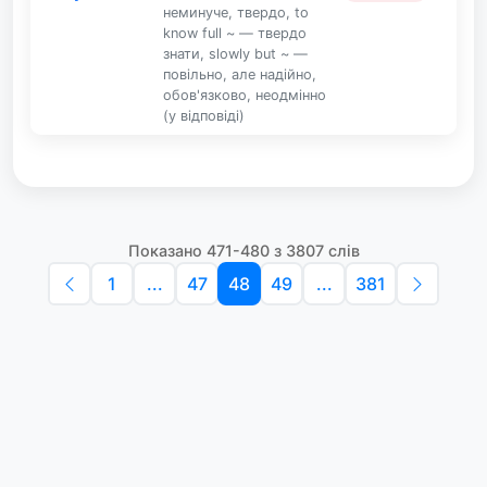
неминуче, твердо, to
know full ~ — твердо
знати, slowly but ~ —
повільно, але надійно,
обов'язково, неодмінно
(у відповіді)
Показано 471-480 з 3807 слів
1
...
47
48
49
...
381