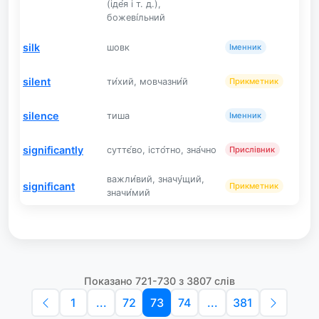
(іде́я і т. д.),
божеві́льний
silk
шовк
Іменник
silent
ти́хий, мовчазни́й
Прикметник
silence
тиша
Іменник
significantly
суттє́во, істо́тно, зна́чно
Прислівник
важли́вий, значу́щий,
significant
Прикметник
значи́мий
Показано 721-730 з 3807 слів
1
...
72
73
74
...
381