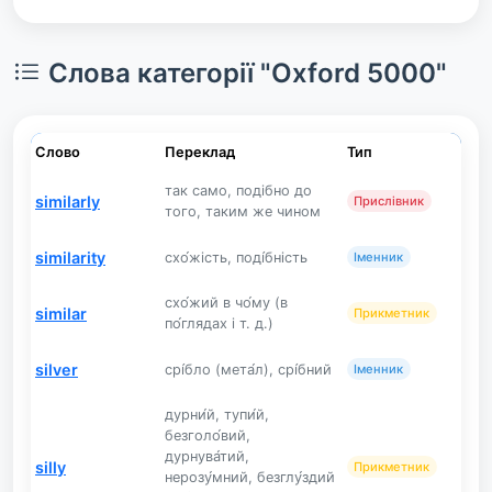
Слова категорії "Oxford 5000"
Слово
Переклад
Тип
так само, подібно до
similarly
Прислівник
того, таким же чином
similarity
схо́жість, поді́бність
Іменник
схо́жий в чо́му (в
similar
Прикметник
по́глядах і т. д.)
silver
срі́бло (мета́л), срі́бний
Іменник
дурни́й, тупи́й,
безголо́вий,
дурнува́тий,
silly
Прикметник
нерозу́мний, безглу́здий