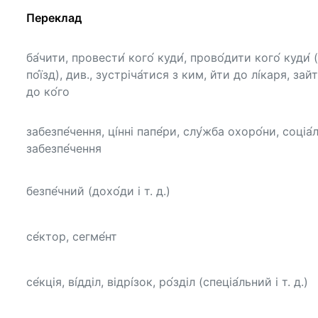
Переклад
ба́чити, провести́ кого́ куди́, прово́дити кого́ куди́ 
по́їзд), див., зустріча́тися з ким, йти до лі́каря, зайт
до ко́го
забезпе́чення, ці́нні папе́ри, слу́жба охоро́ни, соціа́
забезпе́чення
безпе́чний (дохо́ди і т. д.)
се́ктор, сегме́нт
се́кція, ві́дділ, відрі́зок, ро́зділ (cпеціа́льний і т. д.)