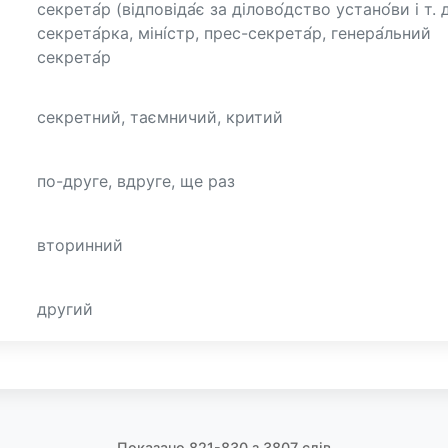
секрета́р (відповіда́є за ділово́дство устано́ви і т. д
секрета́рка, міні́стр, прес-секрета́р, генера́льний
секрета́р
секретний, таємничий, критий
по-друге, вдруге, ще раз
вторинний
другий
Показано 821-830 з 3807 слів