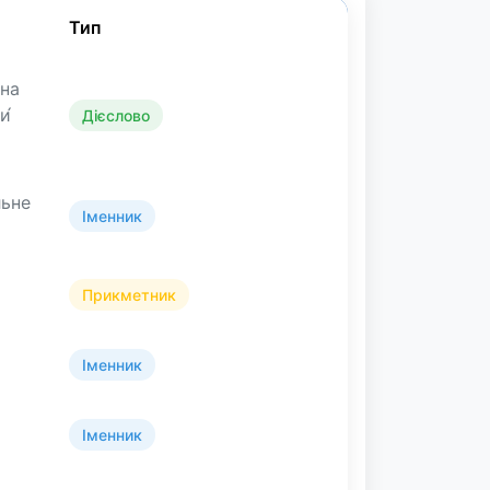
Тип
(на
и́
Дієслово
льне
Іменник
Прикметник
Іменник
Іменник