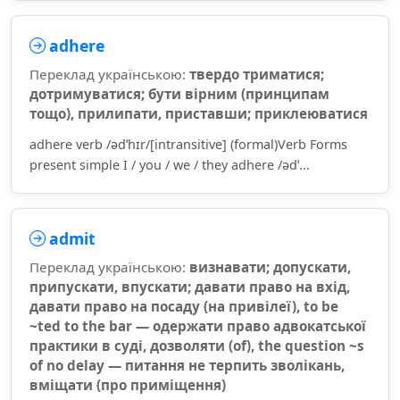
adhere
Переклад українською:
твердо триматися;
дотримуватися; бути вірним (принципам
тощо), прилипати, приставши; приклеюватися
adhere verb /ədˈhɪr/[intransitive] (formal)Verb Forms
present simple I / you / we / they adhere /ədˈ...
admit
Переклад українською:
визнавати; допускати,
припускати, впускати; давати право на вхід,
давати право на посаду (на привілеї), to be
~ted to the bar — одержати право адвокатської
практики в суді, дозволяти (of), the question ~s
of no delay — питання не терпить зволікань,
вміщати (про приміщення)