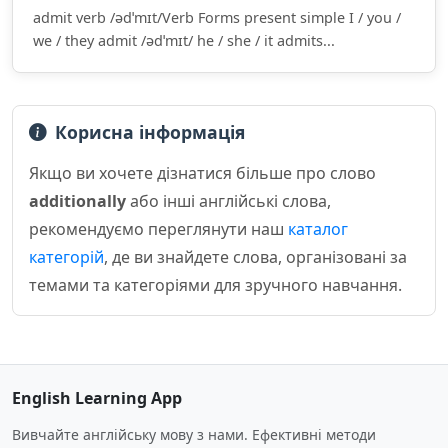
admit verb /ədˈmɪt/Verb Forms present simple I / you /
we / they admit /ədˈmɪt/ he / she / it admits...
Корисна інформація
Якщо ви хочете дізнатися більше про слово
additionally
або інші англійські слова,
рекомендуємо переглянути наш
каталог
категорій
, де ви знайдете слова, організовані за
темами та категоріями для зручного навчання.
English Learning App
Вивчайте англійську мову з нами. Ефективні методи