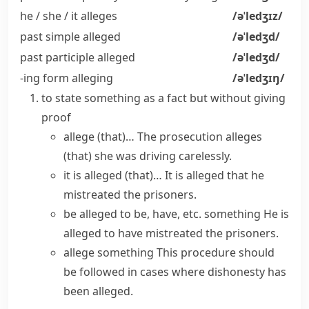
he / she / it
alleges
/əˈledʒɪz/
past simple
alleged
/əˈledʒd/
past participle
alleged
/əˈledʒd/
-ing form
alleging
/əˈledʒɪŋ/
to state something as a fact but without giving
proof
allege (that)…
The prosecution alleges
(that) she was driving carelessly.
it is alleged (that)…
It is alleged that he
mistreated the prisoners.
be alleged to be, have, etc. something
He is
alleged to have mistreated the prisoners.
allege something
This procedure should
be followed in cases where dishonesty has
been alleged.