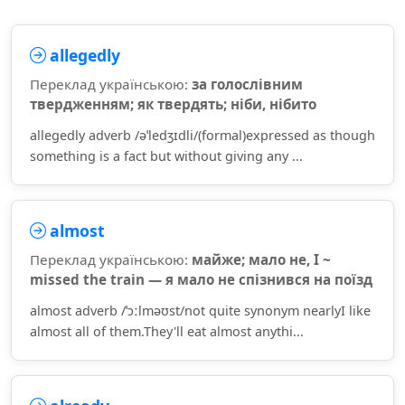
allegedly
Переклад українською:
за голослівним
твердженням; як твердять; ніби, нібито
allegedly adverb /əˈledʒɪdli/(formal)expressed as though
something is a fact but without giving any ...
almost
Переклад українською:
майже; мало не, I ~
missed the train — я мало не спізнився на поїзд
almost adverb /ˈɔːlməʊst/not quite synonym nearlyI like
almost all of them.They'll eat almost anythi...