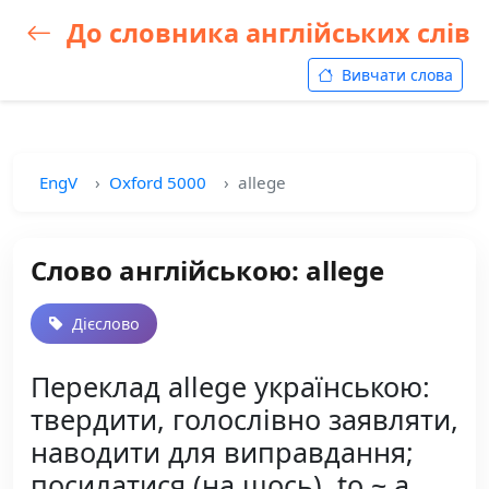
До словника англійських слів
Вивчати слова
EngV
Oxford 5000
allege
Слово англійською: allege
Дієслово
Переклад allege українською:
твердити, голослівно заявляти,
наводити для виправдання;
посилатися (на щось), to ~ a