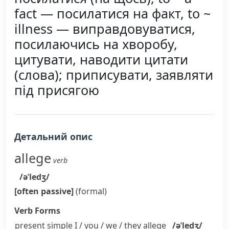
fact — посилатися на факт, to ~
illness — виправдовуватися,
посилаючись на хворобу,
цитувати, наводити цитати
(слова); приписувати, заявляти
під присягою
Детальний опис
allege
verb
/əˈledʒ/
[often passive]
(formal)
Verb Forms
present simple I / you / we / they
allege
/əˈledʒ/