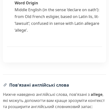
Word Origin
Middle English (in the sense ‘declare on oath’):
from Old French
esligier
, based on Latin
lis
,
lit-
‘lawsuit’; confused in sense with Latin
allegare
‘allege’.
Пов'язані англійські слова
Нижче наведено англійські слова, пов'язані з
allege
,
які можуть допомогти вам краще зрозуміти контекст
та розширити англійський словниковий запас: