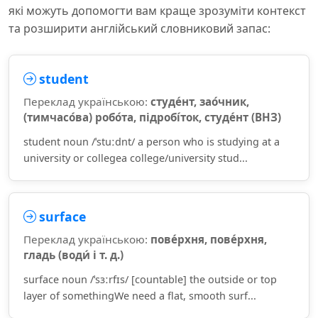
які можуть допомогти вам краще зрозуміти контекст
та розширити англійський словниковий запас:
student
Переклад українською:
студе́нт, зао́чник,
(тимчасо́ва) робо́та, підробі́ток, студе́нт (ВНЗ)
student noun /ˈstuːdnt/ a person who is studying at a
university or collegea college/university stud...
surface
Переклад українською:
пове́рхня, пове́рхня,
гладь (води́ і т. д.)
surface noun /ˈsɜːrfɪs/ [countable] the outside or top
layer of somethingWe need a flat, smooth surf...