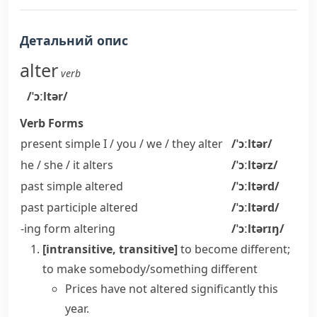
Детальний опис
alter
verb
/ˈɔːltər/
Verb Forms
present simple I / you / we / they
alter
/ˈɔːltər/
he / she / it
alters
/ˈɔːltərz/
past simple
altered
/ˈɔːltərd/
past participle
altered
/ˈɔːltərd/
-ing form
altering
/ˈɔːltərɪŋ/
[intransitive, transitive]
to become different;
to make somebody/something different
Prices have not altered significantly this
year.