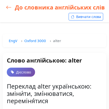
До словника англійських слів
Вивчати слова
EngV
Oxford 3000
alter
Слово англійською: alter
Дієслово
Переклад alter українською:
зміни́ти, змі́нюватися,
переміня́тися