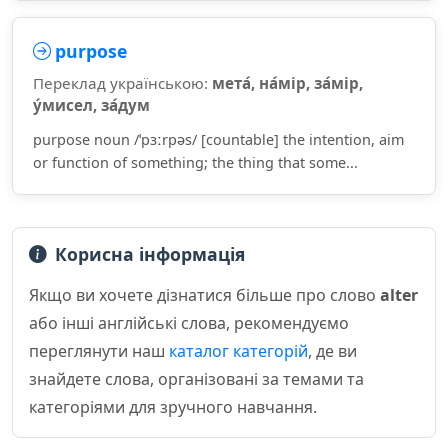
purpose
Переклад українською:
мета́, на́мір, за́мір,
у́мисел, за́дум
purpose noun /ˈpɜːrpəs/ [countable] the intention, aim
or function of something; the thing that some...
Корисна інформація
Якщо ви хочете дізнатися більше про слово
alter
або інші англійські слова, рекомендуємо
переглянути наш
каталог категорій
, де ви
знайдете слова, організовані за темами та
категоріями для зручного навчання.