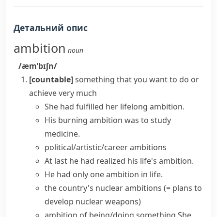
Детальний опис
ambition
noun
/æmˈbɪʃn/
[countable]
something that you want to do or
achieve very much
She had fulfilled her
lifelong ambition
.
His burning ambition was to study
medicine.
political/artistic/career ambitions
At last he had realized his
life's ambition
.
He had only one
ambition in life
.
the country's
nuclear ambitions
(= plans to
develop nuclear weapons)
ambition of being/doing something
She