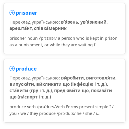
prisoner
Переклад українською:
в'я́зень, ув'я́знений,
арешта́нт, співка́мерник
prisoner noun /ˈprɪznər/ a person who is kept in prison
as a punishment, or while they are waiting f...
produce
Переклад українською:
ви́робити, виготовля́ти,
випуска́ти, ви́кликати що (інфе́кцію і т. д.),
ста́вити (гру і т. д.), пред'яви́ти що, показа́ти
що (па́спорт і т. д.)
produce verb /prəˈduːs/Verb Forms present simple I /
you / we / they produce /prəˈduːs/ he / she / i...