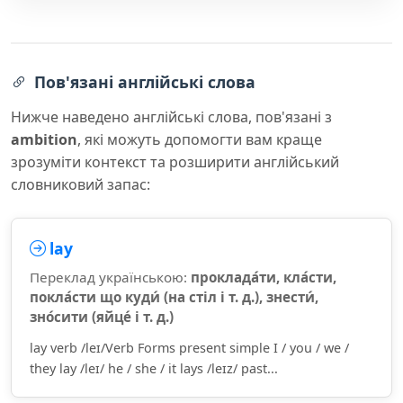
Пов'язані англійські слова
Нижче наведено англійські слова, пов'язані з
ambition
, які можуть допомогти вам краще
зрозуміти контекст та розширити англійський
словниковий запас:
lay
Переклад українською:
проклада́ти, кла́сти,
покла́сти що куди́ (на стіл і т. д.), знести́,
зно́сити (яйце́ і т. д.)
lay verb /leɪ/Verb Forms present simple I / you / we /
they lay /leɪ/ he / she / it lays /leɪz/ past...