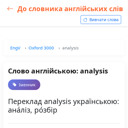
До словника англійських слів
Вивчати слова
EngV
Oxford 3000
analysis
Слово англійською: analysis
Іменник
Переклад analysis українською:
ана́ліз, ро́збір