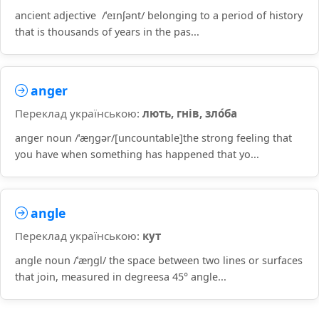
ancient adjective /ˈeɪnʃənt/ belonging to a period of history
that is thousands of years in the pas...
anger
Переклад українською:
лють, гнів, зло́ба
anger noun /ˈæŋɡər/[uncountable]the strong feeling that
you have when something has happened that yo...
angle
Переклад українською:
кут
angle noun /ˈæŋɡl/ the space between two lines or surfaces
that join, measured in degreesa 45° angle...