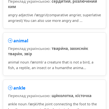
Переклад українською:
серди́тий, розлю́чений
ким
angry adjective /ˈæŋɡri/(comparative angrier, superlative
angriest) You can also use more angry and ...
animal
Переклад українською:
твари́на, захисни́к
твари́н, звір
animal noun /ˈænɪml/ a creature that is not a bird, a
fish, a reptile, an insect or a humanthe anima...
ankle
Переклад українською:
щи́колотка, кі́сточка
ankle noun /ˈæŋkl/the joint connecting the foot to the