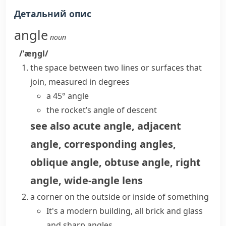
Детальний опис
angle
noun
/ˈæŋɡl/
the space between two lines or surfaces that
join, measured in degrees
a 45° angle
the rocket’s angle of descent
see also
acute angle
,
adjacent
angle
,
corresponding angles
,
oblique angle
,
obtuse angle
,
right
angle
,
wide-angle lens
a corner on the outside or inside of something
It's a modern building, all brick and glass
and
sharp angles
.