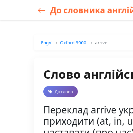
До словника англій
EngV
Oxford 3000
arrive
Слово англійс
Дієслово
Переклад arrive ук
приходити (at, in, 
наставати (про час)