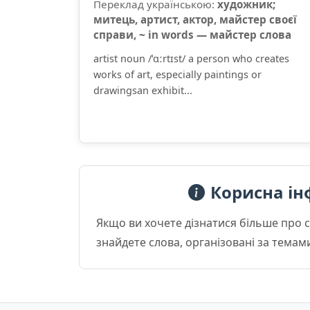
Переклад українською:
художник;
митець, артист, актор, майстер своєї
справи, ~ in words — майстер слова
artist noun /ˈɑːrtɪst/ a person who creates
works of art, especially paintings or
drawingsan exhibit...
Корисна ін
Якщо ви хочете дізнатися більше про 
знайдете слова, організовані за темам