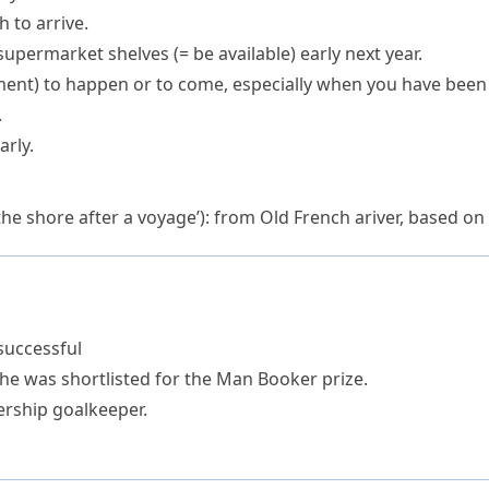
 to arrive.
n supermarket shelves
(= be available)
early next year.
ment
)
to happen or to come, especially when you have been w
.
arly.
 the shore after a voyage’): from Old French
ariver
, based on
uccessful
e was shortlisted for the Man Booker prize.
ership goalkeeper.