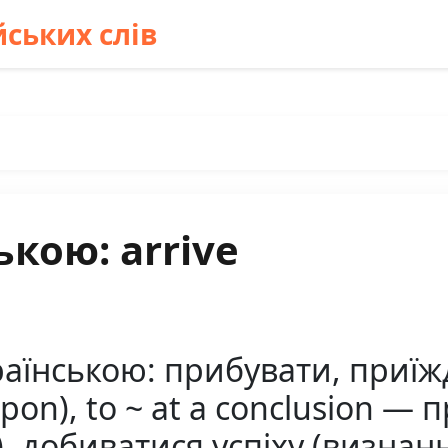
ських слів
ькою: arrive
раїнською: прибувати, приїж
upon), to ~ at a conclusion —
, добиватися успіху (визнанн