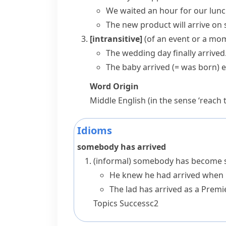
We waited an hour for our lunch
The new product will arrive o
[intransitive]
(
of an event or a mo
The wedding day finally arrived
The baby arrived
(= was born)
e
Word Origin
Middle English (in the sense ‘reach
Idioms
somebody has arrived
(informal)
somebody has become s
He knew he had arrived when h
The lad has arrived as a Premi
Topics
Success
c2