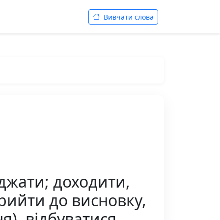
Вивчати слова
джати; доходити,
 прийти до висновку,
я), відбуватися,