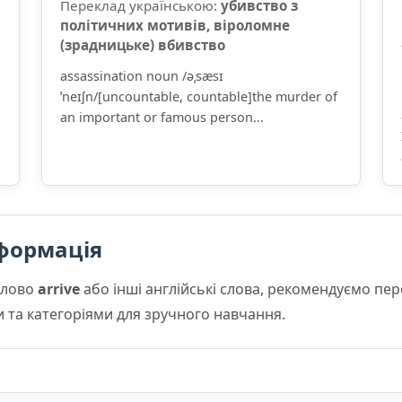
Переклад українською:
убивство з
політичних мотивів, віроломне
(зрадницьке) вбивство
assassination noun /əˌsæsɪ
ˈneɪʃn/[uncountable, countable]the murder of
an important or famous person...
формація
слово
arrive
або інші англійські слова, рекомендуємо пе
и та категоріями для зручного навчання.