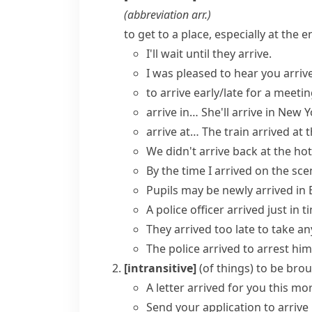
(abbreviation
arr.
)
to get to a place, especially at the 
I'll wait until they arrive.
I was pleased to hear you
arri
to
arrive early/late
for a meetin
arrive in…
She'll arrive in New 
arrive at…
The train arrived at 
We didn't arrive back at the hote
By the time I
arrived on the sce
Pupils may be
newly arrived
in 
A police officer
arrived
just
in t
They
arrived too late
to take an
The police arrived to arrest him
[intransitive]
(
of things
)
to be bro
A letter arrived for you this mo
Send your application to arrive