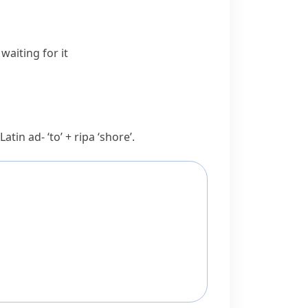
aiting for it
 Latin
ad-
‘to’ +
ripa
‘shore’.