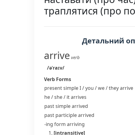
траплятися (про по
Детальний о
arrive
verb
/əˈraɪv/
Verb Forms
present simple I / you / we / they
arrive
he / she / it
arrives
past simple
arrived
past participle
arrived
-ing form
arriving
[intransitive]