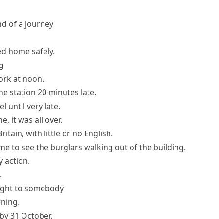
end of a journey
ved home
safely.
g
York at noon.
the station 20 minutes late.
l until very late.
ne
, it was all over.
Britain, with little or no English.
ime
to see the burglars walking out of the building.
y action.
.
ught to somebody
rning.
 by 31 October.