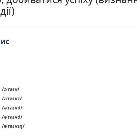
дії)
пис
/əˈraɪv/
/əˈraɪvz/
/əˈraɪvd/
/əˈraɪvd/
/əˈraɪvɪŋ/