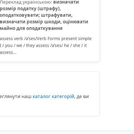
Переклад українською:
визначати
розмір податку (штрафу),
оподатковувати; штрафувати,
визначати розмір шкоди, оцінювати
майно для оподаткування
assess verb /əˈses/Verb Forms present simple
I / you / we / they assess /əˈses/ he / she / it
assess...
реглянути наш
каталог категорій
, де ви