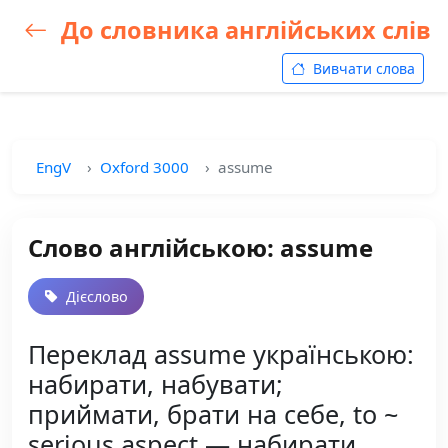
До словника англійських слів
Вивчати слова
EngV
Oxford 3000
assume
Слово англійською: assume
Дієслово
Переклад assume українською:
набирати, набувати;
приймати, брати на себе, to ~
serious aspect — набирати