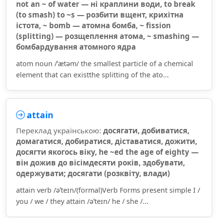
not an ~ of water — ні краплини води, to break
(to smash) to ~s — розбити вщент, крихітна
істота, ~ bomb — атомна бомба, ~ fission
(splitting) — розщеплення атома, ~ smashing —
бомбардування атомного ядра
atom noun /ˈætəm/ the smallest particle of a chemical
element that can existthe splitting of the ato...
attain
Переклад українською:
досягати, добиватися,
домагатися, добиратися, діставатися, дожити,
досягти якогось віку, he ~ed the age of eighty —
він дожив до вісімдесяти років, здобувати,
одержувати; досягати (розквіту, влади)
attain verb /əˈteɪn/(formal)Verb Forms present simple I /
you / we / they attain /əˈteɪn/ he / she /...