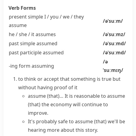
Verb Forms
present simple I / you / we / they
/əˈsuːm/
assume
he / she / it
assumes
/əˈsuːmz/
past simple
assumed
/əˈsuːmd/
past participle
assumed
/əˈsuːmd/
/ə
-ing form
assuming
ˈsuːmɪŋ/
to think or accept that something is true but
without having proof of it
assume (that)…
It is reasonable to assume
(that)
the economy will continue to
improve.
It's
probably
safe to assume (that)
we'll be
hearing more about this story.