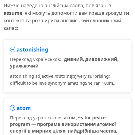
Нижче наведено англійські слова, пов'язані з
assume
, які можуть допомогти вам краще зрозуміти
контекст та розширити англійський словниковий
запас:
astonishing
Переклад українською:
дивний, дивовижний,
уражаючий
astonishing adjective /əˈstɑːnɪʃɪŋ/very surprising;
difficult to believe synonym amazingShe ran 100m...
atom
Переклад українською:
атом, ~s for peace
program — програма використання атомної
енергії в мирних цілях, найдрібніша частка,