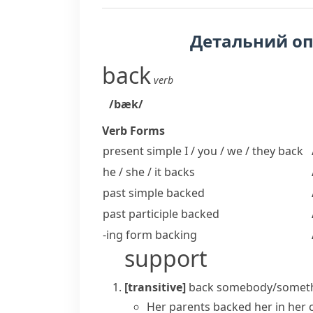
Детальний о
back
verb
/bæk/
Verb Forms
present simple I / you / we / they
back
he / she / it
backs
past simple
backed
past participle
backed
-ing form
backing
support
[transitive]
back somebody/somet
Her parents backed her in her c