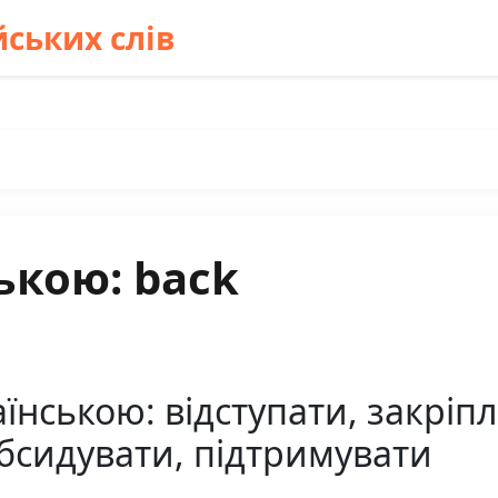
ських слів
ькою: back
їнською: відступати, закріпл
убсидувати, підтримувати