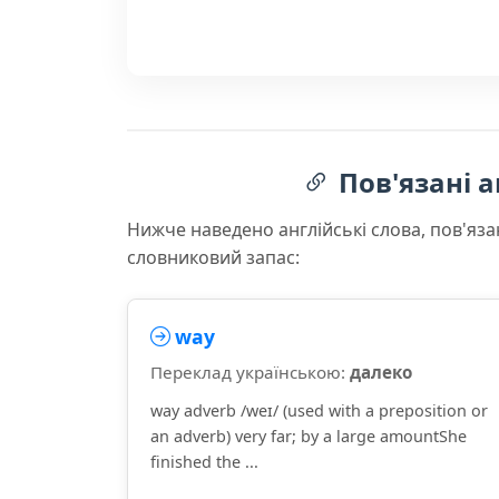
Пов'язані а
Нижче наведено англійські слова, пов'яза
словниковий запас:
way
Переклад українською:
далеко
way adverb /weɪ/ (used with a preposition or
an adverb) very far; by a large amountShe
finished the ...