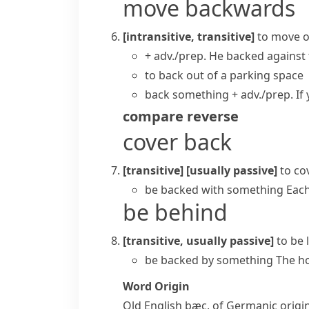
move backwards
[intransitive, transitive]
to move 
+ adv./prep.
He backed against t
to back out of a parking space
back something + adv./prep.
If
compare
reverse
cover back
[transitive]
[usually passive]
to co
be backed with something
Each
be behind
[transitive, usually passive]
to be
be backed by something
The ho
Word Origin
Old English
bæc
, of Germanic origi