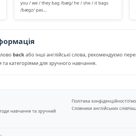
you / we / they bag /bæɡ/ he / she / it bags
/bæɡz/ pas...
формація
слово
back
або інші англійські слова, рекомендуємо пер
и та категоріями для зручного навчання.
Політика конфіденційності
Умо
Словники англійських слів
Наш
етоди навчання та зручний