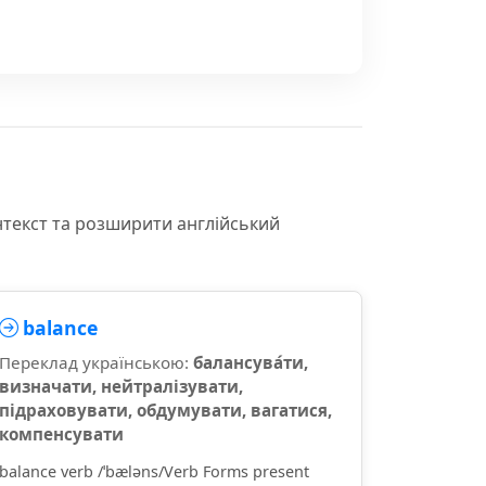
нтекст та розширити англійський
balance
Переклад українською:
балансува́ти,
визначати, нейтралізувати,
підраховувати, обдумувати, вагатися,
компенсувати
balance verb /ˈbæləns/Verb Forms present