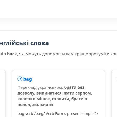
нглійські слова
ні з
back
, які можуть допомогти вам краще зрозуміти ко
bag
Переклад українською:
брати без
дозволу, випинатися, жати серпом,
класти в мішок, схопити, брати в
полон, звільняти
bag verb /bæɡ/ Verb Forms present simple I /