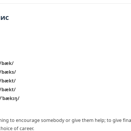
пис
/bæk/
/bæks/
/bækt/
/bækt/
/ˈbækɪŋ/
hing
to encourage somebody or give them help; to give fi
hoice of career.