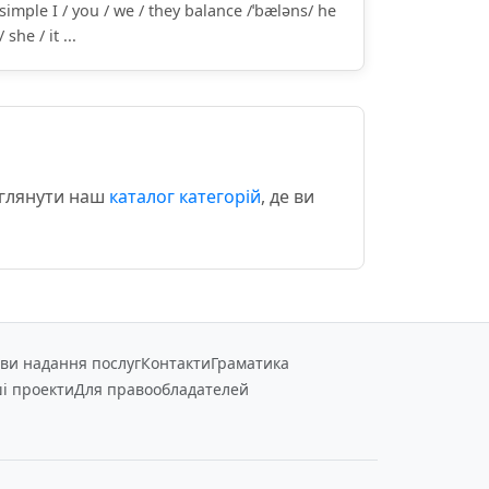
simple I / you / we / they balance /ˈbæləns/ he
/ she / it ...
еглянути наш
каталог категорій
, де ви
ви надання послуг
Контакти
Граматика
і проекти
Для правообладателей