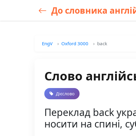
До словника англій
EngV
Oxford 3000
back
Слово англійс
Дієслово
Переклад back укра
носити на спині, с