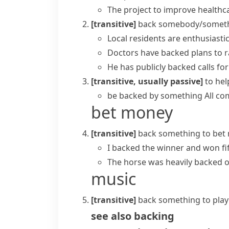
The project to improve healthc
[transitive]
back somebody/somet
Local residents are enthusiasti
Doctors have backed plans to ra
He has publicly backed calls for
[transitive, usually passive]
to hel
be backed by something
All co
bet money
[transitive]
back something
to bet
I backed the winner and won fi
The horse was heavily backed o
music
[transitive]
back something
to pla
see also
backing