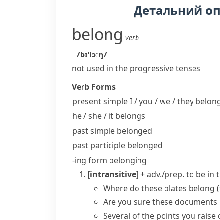
Детальний о
belong
verb
/bɪˈlɔːŋ/
not used in the progressive tenses
Verb Forms
present simple I / you / we / they
belon
he / she / it
belongs
past simple
belonged
past participle
belonged
-ing form
belonging
[intransitive]
+ adv./prep.
to be in 
Where do these plates belong
Are you sure these documents 
Several of the points you raise 