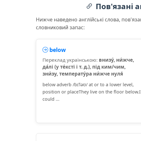
Пов'язані а
Нижче наведено англійські слова, пов'яза
словниковий запас:
below
Переклад українською:
внизу́, ни́жче,
да́лі (у те́ксті і т. д.), під ким/чим,
зни́зу, температу́ра ни́жче нуля́
below adverb /bɪˈləʊ/ at or to a lower level,
position or placeThey live on the floor below.I
could ...