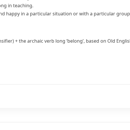
ong in teaching.
nd happy in a particular situation or with a particular grou
nsifier) + the archaic verb
long
‘belong’, based on Old Engli