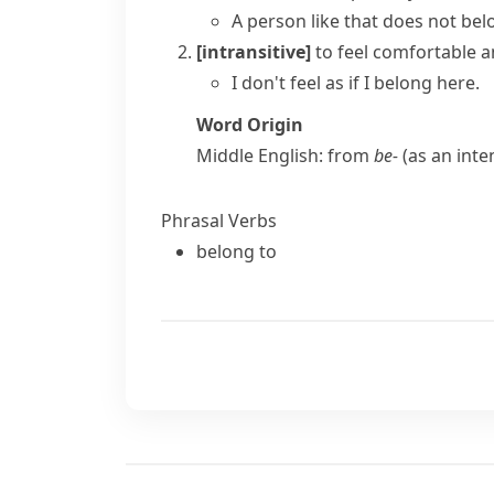
A person like that does not bel
[intransitive]
to feel comfortable a
I don't feel as if I belong here.
Word Origin
Middle English: from
be-
(as an inte
Phrasal Verbs
belong to