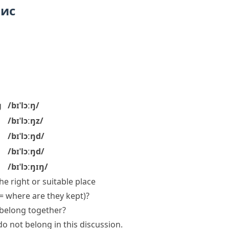
пис
g
/bɪˈlɔːŋ/
/bɪˈlɔːŋz/
/bɪˈlɔːŋd/
/bɪˈlɔːŋd/
/bɪˈlɔːŋɪŋ/
the right or suitable place
(= where are they kept)
?
belong together?
do not belong in this discussion.