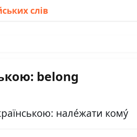
ських слів
ькою: belong
раїнською: нале́жати кому́