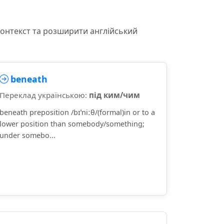
контекст та розширити англійський
beneath
Переклад українською:
під ким/чим
beneath preposition /bɪˈniːθ/(formal)in or to a
lower position than somebody/something;
under somebo...