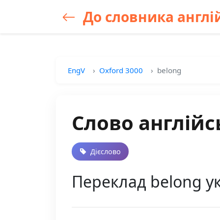
До словника англій
EngV
Oxford 3000
belong
Слово англійс
Дієслово
Переклад belong ук