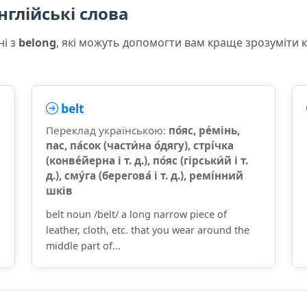
нглійські слова
ні з
belong
, які можуть допомогти вам краще зрозуміти 
belt
Переклад українською:
по́яс, ре́мінь,
пас, па́сок (части́на о́дягу), стрі́чка
(конве́йерна і т. д.), по́яс (гірськи́й і т.
д.), сму́га (берегова́ і т. д.), ремі́нний
шків
belt noun /belt/ a long narrow piece of
leather, cloth, etc. that you wear around the
middle part of...