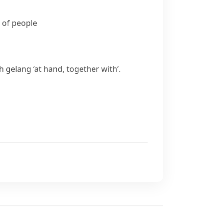
p of people
sh
gelang
‘at hand, together with’.