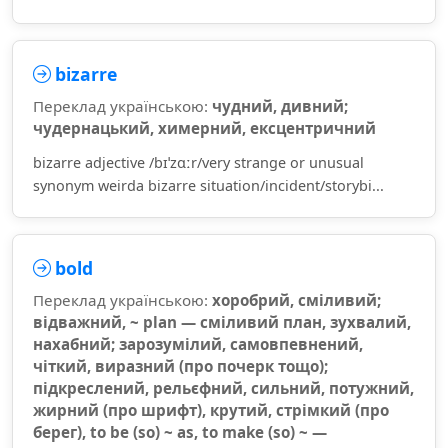
bizarre
Переклад українською:
чудний, дивний;
чудернацький, химерний, ексцентричний
bizarre adjective /bɪˈzɑːr/very strange or unusual
synonym weirda bizarre situation/incident/storybi...
bold
Переклад українською:
хоробрий, сміливий;
відважний, ~ plan — сміливий план, зухвалий,
нахабний; зарозумілий, самовпевнений,
чіткий, виразний (про почерк тощо);
підкреслений, рельєфний, сильний, потужний,
жирний (про шрифт), крутий, стрімкий (про
берег), to be (so) ~ as, to make (so) ~ —