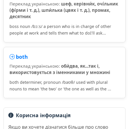
Переклад українською:
шеф, керівни́к, очі́льник
(фі́рми і т. д.), шпи́лька (цвях і т. д.), промах,
десятник
boss noun /bɔːs/ a person who is in charge of other
people at work and tells them what to doI'll ask...
both
Переклад українською:
оби́два, як...так і,
використовується з іменниками у множині
both determiner, pronoun /bəʊθ/ used with plural
nouns to mean ‘the two’ or ‘the one as well as the ...
Корисна інформація
Якщо ви хочете дізнатися більше про слово