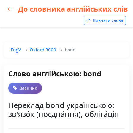
До словника англійських слів
Вивчати слова
EngV
Oxford 3000
bond
Слово англійською: bond
Іменник
Переклад bond українською:
зв'язо́к (поєдна́ння), обліга́ція