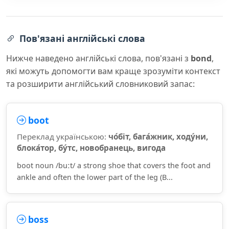
Пов'язані англійські слова
Нижче наведено англійські слова, пов'язані з
bond
,
які можуть допомогти вам краще зрозуміти контекст
та розширити англійський словниковий запас:
boot
Переклад українською:
чо́біт, бага́жник, ходу́ни,
блока́тор, бу́тс, новобранець, вигода
boot noun /buːt/ a strong shoe that covers the foot and
ankle and often the lower part of the leg (B...
boss