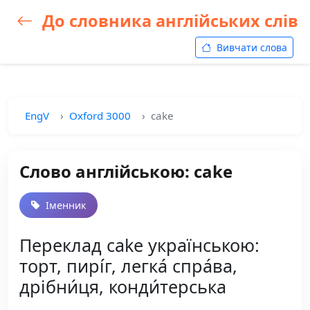
До словника англійських слів
Вивчати слова
EngV
Oxford 3000
cake
Слово англійською: cake
Іменник
Переклад cake українською:
торт, пирі́г, легка́ спра́ва,
дрібни́ця, конди́терська