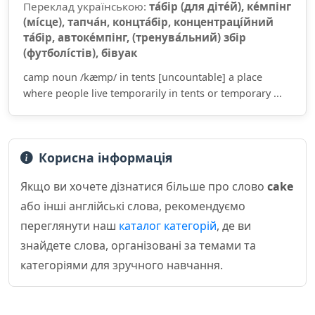
Переклад українською:
та́бір (для діте́й), ке́мпінг
(мі́сце), тапча́н, концта́бір, концентраці́йний
та́бір, автоке́мпінг, (тренува́льний) збір
(футболі́стів), бівуак
camp noun /kæmp/ in tents [uncountable] a place
where people live temporarily in tents or temporary ...
Корисна інформація
Якщо ви хочете дізнатися більше про слово
cake
або інші англійські слова, рекомендуємо
переглянути наш
каталог категорій
, де ви
знайдете слова, організовані за темами та
категоріями для зручного навчання.