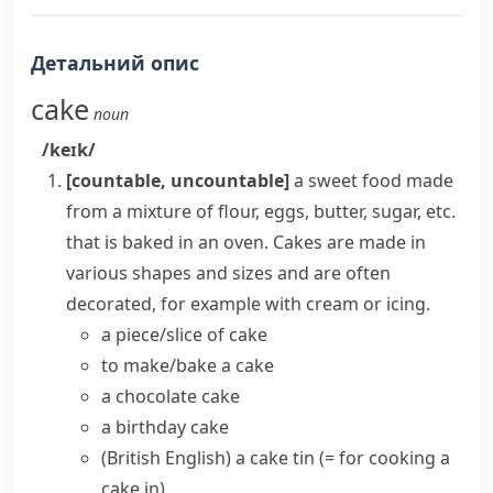
Детальний опис
cake
noun
/keɪk/
[countable, uncountable]
a sweet food made
from a mixture of flour, eggs, butter, sugar, etc.
that is baked in an oven. Cakes are made in
various shapes and sizes and are often
decorated, for example with cream or
icing
.
a
piece/slice of cake
to
make/bake a cake
a
chocolate cake
a
birthday cake
(British English)
a cake tin
(= for cooking a
cake in)