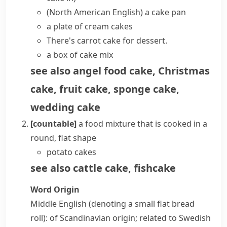
(North American English)
a cake pan
a plate of cream cakes
There's carrot cake for dessert.
a box of cake mix
see also
angel food cake
,
Christmas
cake
,
fruit cake
,
sponge cake
,
wedding cake
[countable]
a food mixture that is cooked in a
round, flat shape
potato cakes
see also
cattle cake
,
fishcake
Word Origin
Middle English (denoting a small flat bread
roll): of Scandinavian origin; related to Swedish