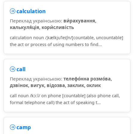
calculation
Переклад українською:
ви́рахування,
калькуля́ція, кори́сливість
calculation noun /ˌkælkjuˈleɪʃn/[countable, uncountable]
the act or process of using numbers to find...
call
Переклад українською:
телефо́нна розмо́ва,
дзвінок, вигук, відозва, заклик, оклик
call noun /kɔːl/ on phone [countable] (also phone call,
formal telephone call) the act of speaking t...
camp