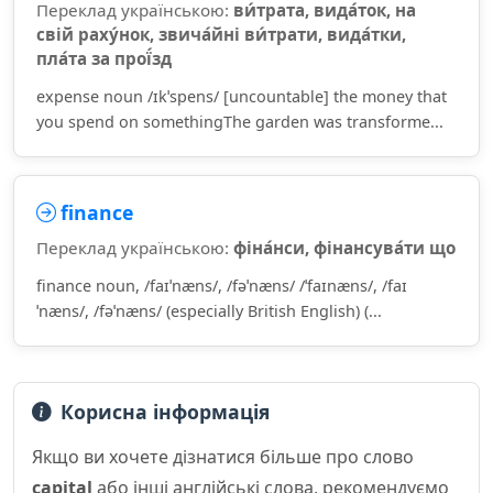
Переклад українською:
ви́трата, вида́ток, на
свій раху́нок, звича́йні ви́трати, вида́тки,
пла́та за прої́зд
expense noun /ɪkˈspens/ [uncountable] the money that
you spend on somethingThe garden was transforme...
finance
Переклад українською:
фіна́нси, фінансува́ти що
finance noun, /faɪˈnæns/, /fəˈnæns/ /ˈfaɪnæns/, /faɪ
ˈnæns/, /fəˈnæns/ (especially British English) (...
Корисна інформація
Якщо ви хочете дізнатися більше про слово
capital
або інші англійські слова, рекомендуємо