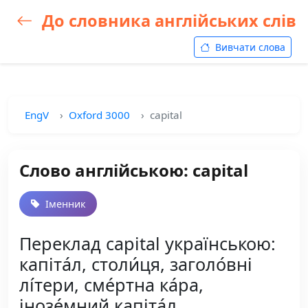
До словника англійських слів
Вивчати слова
EngV
Oxford 3000
capital
Слово англійською: capital
Іменник
Переклад capital українською:
капіта́л, столи́ця, заголо́вні
лі́тери, сме́ртна ка́ра,
інозе́мний капіта́л