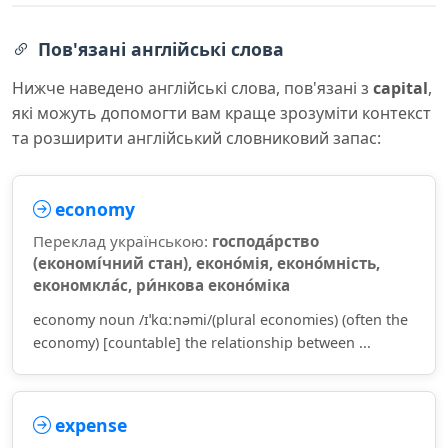
Пов'язані англійські слова
Нижче наведено англійські слова, пов'язані з
capital
,
які можуть допомогти вам краще зрозуміти контекст
та розширити англійський словниковий запас:
economy
Переклад українською:
господа́рство
(економі́чний стан), еконо́мія, еконо́мність,
економкла́с, ри́нкова еконо́міка
economy noun /ɪˈkɑːnəmi/(plural economies) (often the
economy) [countable] the relationship between ...
expense