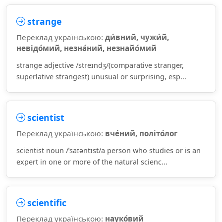
strange
Переклад українською:
ди́вний, чужи́й,
невідо́мий, незна́ний, незнайо́мий
strange adjective /streɪndʒ/(comparative stranger,
superlative strangest) unusual or surprising, esp...
scientist
Переклад українською:
вче́ний, політо́лог
scientist noun /ˈsaɪəntɪst/a person who studies or is an
expert in one or more of the natural scienc...
scientific
Переклад українською:
науко́вий