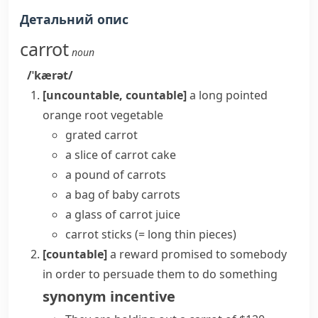
Детальний опис
carrot
noun
/ˈkærət/
[uncountable, countable]
a long pointed
orange root vegetable
grated carrot
a slice of carrot cake
a pound of carrots
a bag of baby carrots
a glass of carrot juice
carrot sticks
(= long thin pieces)
[countable]
a reward promised to somebody
in order to persuade them to do something
synonym
incentive