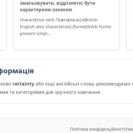
змальовувати, відрізняти; бути
характерною ознакою
characterize verb /ˈkærəktəraɪz/(British
English also characterise) (formal)Verb Forms
present simpl...
формація
слово
certainty
або інші англійські слова, рекомендуємо
мами та категоріями для зручного навчання.
Політика конфіденційності
Умо