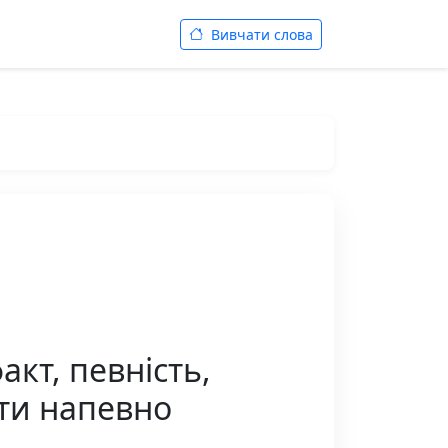
Вивчати слова
кт, певність,
зати напевно