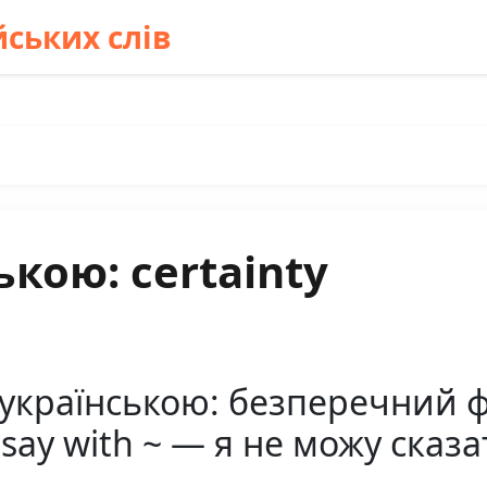
ських слів
кою: certainty
 українською: безперечний фа
t say with ~ — я не можу ска