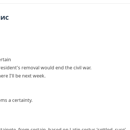
пис
ertain
resident's removal would end the civil war.
re I'll be next week.
ms a certainty.
rtainete
, from
certain
, based on Latin
certus
‘settled, sure’.