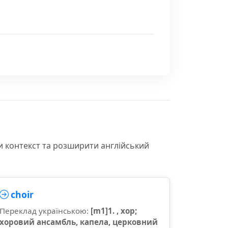
и контекст та розширити англійський
choir
Переклад українською:
[m1]1. , хор;
хоровий ансамбль, капела, церковний