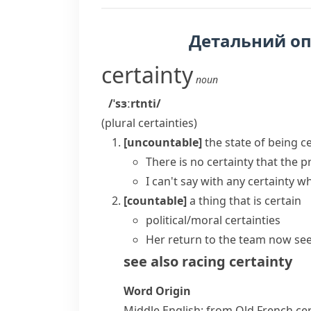
Детальний о
certainty
noun
/ˈsɜːrtnti/
(plural
certainties
)
[uncountable]
the state of being c
There is no certainty that the p
I can't say
with
any
certainty
whe
[countable]
a thing that is certain
political/moral certainties
Her return to the team now see
see also
racing certainty
Word Origin
Middle English: from Old French
ce