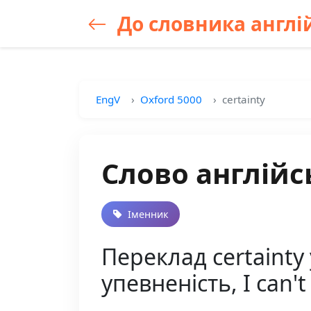
До словника англій
EngV
Oxford 5000
certainty
Слово англійсь
Іменник
Переклад certainty
упевненість, I can'