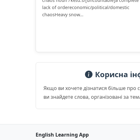
chaos noun /ˈkeɪɑːs/[uncountable]a complete
lack of ordereconomic/political/domestic
chaosHeavy snow...
Корисна ін
Якщо ви хочете дізнатися більше про 
ви знайдете слова, організовані за те
English Learning App