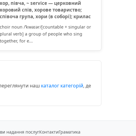
хор, півча, ~ service — церковний
хоровий спів, хорове товариство;
співоча група, хори (в соборі); крилас
choir noun /ˈkwaɪər/[countable + singular or
plural verb] a group of people who sing
together, for e...
 переглянути наш
каталог категорій
, де
ви надання послуг
Контакти
Граматика