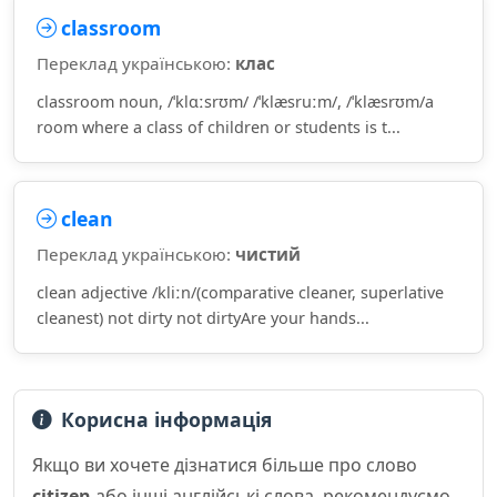
classroom
Переклад українською:
клас
classroom noun, /ˈklɑːsrʊm/ /ˈklæsruːm/, /ˈklæsrʊm/a
room where a class of children or students is t...
clean
Переклад українською:
чистий
clean adjective /kliːn/(comparative cleaner, superlative
cleanest) not dirty not dirtyAre your hands...
Корисна інформація
Якщо ви хочете дізнатися більше про слово
citizen
або інші англійські слова, рекомендуємо