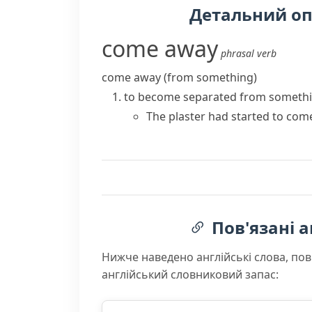
Детальний о
come away
phrasal verb
come away (from something)
to become separated from someth
The plaster had started to com
Пов'язані а
Нижче наведено англійські слова, пов
англійський словниковий запас: