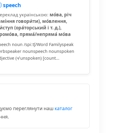
speech
ереклад українською:
мо́ва, річ
вмі́ння говори́ти), мо́влення,
и́ступ (ора́торський і т. д.),
ромо́ва, пряма́/непряма́ мо́ва
peech noun /spiːtʃ/Word Familyspeak
erbspeaker nounspeech nounspoken
djective (≠ unspoken) [count...
ндуємо переглянути наш
каталог
ння.