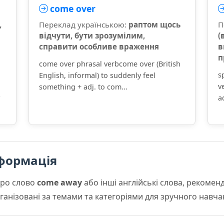
come over
,
Переклад українською:
раптом щось
П
відчути, бути зрозумілим,
(
справити особливе враження
в
п
come over phrasal verbcome over (British
s
English, informal) to suddenly feel
v
something + adj. to com...
a
формація
про слово
come away
або інші англійські слова, рекоме
організовані за темами та категоріями для зручного навча