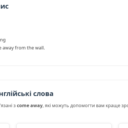
пис
ing
e away from the wall.
нглійські слова
'язані з
come away
, які можуть допомогти вам краще зр