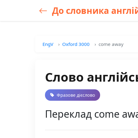
До словника англій
EngV
Oxford 3000
come away
Слово англійс
Фразове дієслово
Переклад come awa