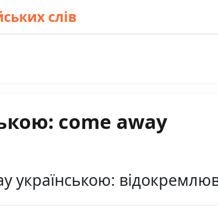
ських слів
ькою: come away
y українською: відокремлюв