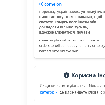
come on
Переклад українською:
увімкну́тися
використовується в наказах, щоб
сказати комусь поспішати або
докладати більше зусиль,
вдосконалюватися, почати
come on phrasal verbcome on used in
orders to tell somebody to hurry or to try
harderCome on! We don...
Корисна ін
Якщо ви хочете дізнатися більше 
категорій
, де ви знайдете слова, 