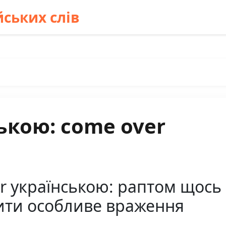
ських слів
ькою: come over
 українською: раптом щось 
ити особливе враження