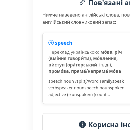
Пов'язані а
Нижче наведено англійські слова, пов
англійський словниковий запас:
speech
Переклад українською:
мо́ва, річ
(вмі́ння говори́ти), мо́влення,
ви́ступ (ора́торський і т. д.),
промо́ва, пряма́/непряма́ мо́ва
speech noun /spiːtʃ/Word Familyspeak
verbspeaker nounspeech nounspoken
adjective (≠ unspoken) [count...
Корисна ін