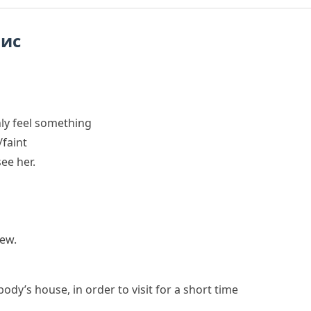
пис
ly feel something
/faint
ee her.
iew.
ody’s house, in order to visit for a short time