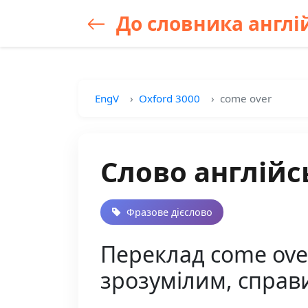
До словника англій
EngV
Oxford 3000
come over
Слово англійс
Фразове дієслово
Переклад come over
зрозумілим, справ