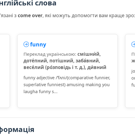
нглійські слова
'язані з
come over
, які можуть допомогти вам краще зро
funny
Переклад українською:
смішни́й,
П
доте́пний, поті́шний, заба́вний,
ж
весе́лий (ро́зповідь і т. д.), ди́вний
j
funny adjective /ˈfʌni/(comparative funnier,
o
superlative funniest) amusing making you
f
laugha funny s...
формація