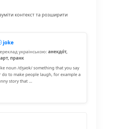
зуміти контекст та розширити
joke
ереклад українською:
анекдо́т,
арт, пранк
oke noun /dʒəʊk/ something that you say
r do to make people laugh, for example a
unny story that ...