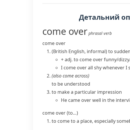
Детальний о
come over
phrasal verb
come over
(British English, informal)
to sudden
+ adj.
to come over funny/dizzy
I come over all shy whenever I s
(also
come across
)
to be understood
to make a particular impression
He came over well in the interv
come over (to…)
to come to a place, especially someb