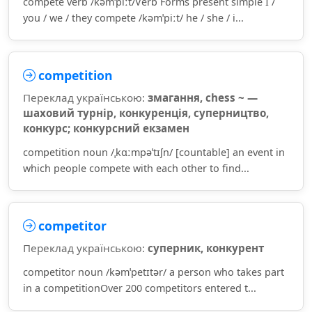
compete verb /kəmˈpiːt/Verb Forms present simple I /
you / we / they compete /kəmˈpiːt/ he / she / i...
competition
Переклад українською:
змагання, chess ~ —
шаховий турнір, конкуренція, суперництво,
конкурс; конкурсний екзамен
competition noun /ˌkɑːmpəˈtɪʃn/ [countable] an event in
which people compete with each other to find...
competitor
Переклад українською:
суперник, конкурент
competitor noun /kəmˈpetɪtər/ a person who takes part
in a competitionOver 200 competitors entered t...