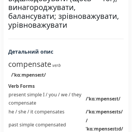
винагороджувати,
балансувати; зрівноважувати,
урівноважувати
Детальний опис
compensate
verb
/ˈkɑːmpenseɪt/
Verb Forms
present simple I / you / we / they
/ˈkɑːmpenseɪt/
compensate
he / she / it
compensates
/ˈkɑːmpenseɪts/
/
past simple
compensated
ˈkɑːmpenseɪtɪd/