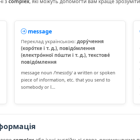
ні з
complex
, які можуть допомогти вам краще зрозуміт
message
Переклад українською:
дору́чення
(коро́тке і т. д.), повідо́млення
(електро́нної по́шти і т. д.), текстове́
повідо́млення
message noun /ˈmesɪdʒ/ a written or spoken
piece of information, etc. that you send to
somebody or l...
формація