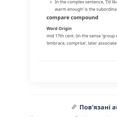
In the complex sentence, ‘I'd like
warm enough’ is the subordinat
compare
compound
Word Origin
mid 17th cent. (in the sense ‘group 
‘embrace, comprise’, later associat
Пов'язані а