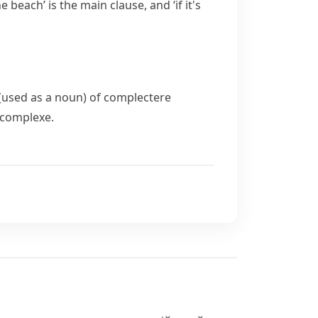
e beach’ is the main clause, and ‘if it's
e (used as a noun) of
complectere
complexe
.