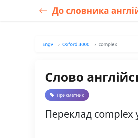
До словника англій
EngV
Oxford 3000
complex
Слово англійс
Прикметник
Переклад complex у