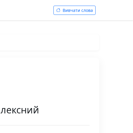
Вивчати слова
плексний