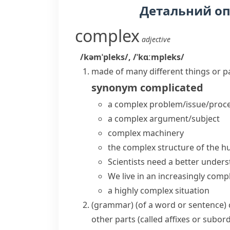
Детальний о
complex
adjective
/kəmˈpleks/
,
/ˈkɑːmpleks/
made of many different things or pa
synonym
complicated
a
complex problem/issue/proc
a complex argument/subject
complex machinery
the complex structure of the 
Scientists need a better unders
We live in an
increasingly comp
a
highly complex
situation
(
grammar
)
(
of a word or sentence
)
other parts (called
affixes
or
subord