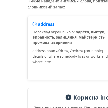
Нижче наведено англійські слова, пов'яза
словниковий запас:
address
Переклад українською:
адре́са, виступ,
вправність, залицяння, майстерність,
промова, звернення
address noun /əˈdres/, /ˈædres/ [countable]
details of where somebody lives or works and
where lette...
Корисна ін