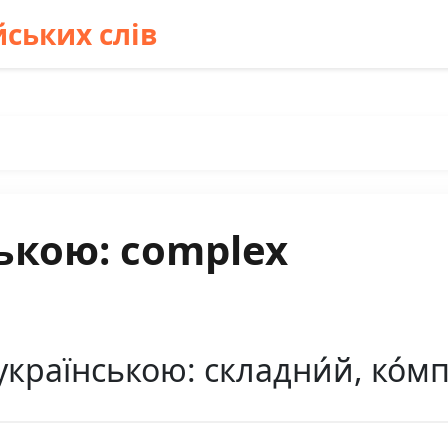
ських слів
ькою: complex
країнською: складни́й, ко́м