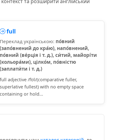
и контекст та розширити англійський
full
Переклад українською:
по́вний
(запо́внений до кра́ю), напо́внений,
по́вний (ве́рція і т. д.), си́тий, майорі́ти
(кольора́ми), цілко́м, по́вністю
(заплати́ти і т. д.)
full adjective /fʊl/(comparative fuller,
superlative fullest) with no empty space
containing or hold...