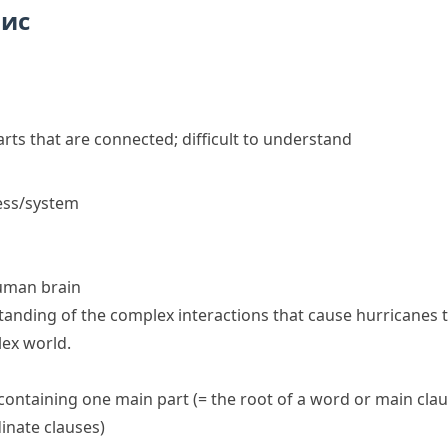
пис
rts that are connected; difficult to understand
ess/system
human brain
tanding of the complex interactions that cause hurricanes to
lex
world.
containing one main part (= the
root
of a word or
main cla
inate clauses
)