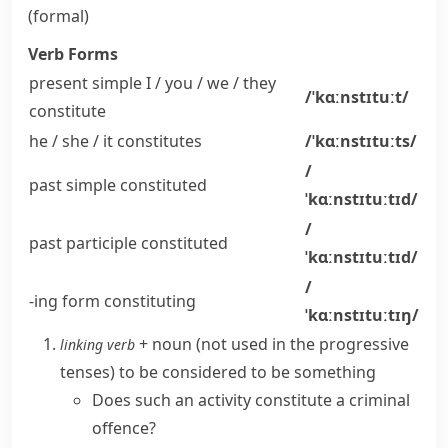
(formal)
Verb Forms
present simple I / you / we / they
/ˈkɑːnstɪtuːt/
constitute
he / she / it
constitutes
/ˈkɑːnstɪtuːts/
/
past simple
constituted
ˈkɑːnstɪtuːtɪd/
/
past participle
constituted
ˈkɑːnstɪtuːtɪd/
/
-ing form
constituting
ˈkɑːnstɪtuːtɪŋ/
+ noun
(
not used in the progressive
linking verb
tenses
)
to be considered to be something
Does such an activity constitute a criminal
offence?