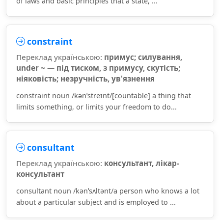
of laws and basic principles that a state, ...
constraint
Переклад українською:
примус; силування,
under ~ — під тиском, з примусу, скутість;
ніяковість; незручність, ув'язнення
constraint noun /kənˈstreɪnt/[countable] a thing that
limits something, or limits your freedom to do...
consultant
Переклад українською:
консультант, лікар-
консультант
consultant noun /kənˈsʌltənt/a person who knows a lot
about a particular subject and is employed to ...