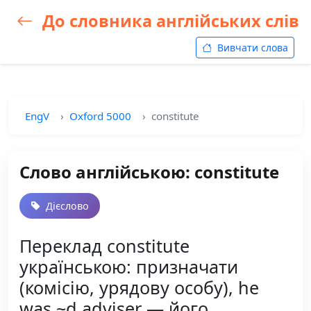
До словника англійських слів
Вивчати слова
EngV
Oxford 5000
constitute
Слово англійською: constitute
Дієслово
Переклад constitute
українською: призначати
(комісію, урядову особу), he
was ~d adviser — його