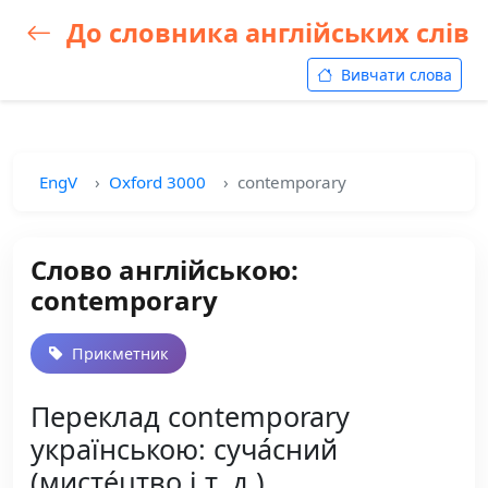
До словника англійських слів
Вивчати слова
EngV
Oxford 3000
contemporary
Слово англійською:
contemporary
Прикметник
Переклад contemporary
українською: суча́сний
(мисте́цтво і т. д.)