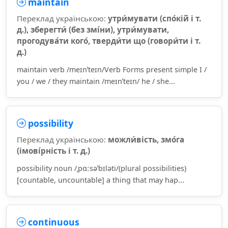
maintain
Переклад українською:
утри́мувати (спо́кій і т.
д.), зберегти́ (без змі́ни), утри́мувати,
прогодува́ти кого́, тверди́ти що (говори́ти і т.
д.)
maintain verb /meɪnˈteɪn/Verb Forms present simple I /
you / we / they maintain /meɪnˈteɪn/ he / she...
possibility
Переклад українською:
можли́вість, змо́га
(імові́рність і т. д.)
possibility noun /ˌpɑːsəˈbɪləti/(plural possibilities)
[countable, uncountable] a thing that may hap...
continuous