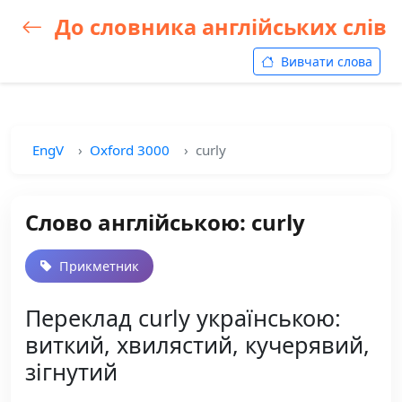
До словника англійських слів
Вивчати слова
EngV
Oxford 3000
curly
Слово англійською: curly
Прикметник
Переклад curly українською:
виткий, хвилястий, кучерявий,
зігнутий