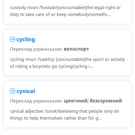
custody noun /ˈkʌstədi/[uncountable]the legal right or
duty to take care of or keep somebody/somethi...
cycling
Переклад українською:
велоспорт
cycling noun /ˈsaɪklɪŋ/ [uncountable]the sport or activity
of riding a bicycleto go cyclingCycling i...
cynical
Переклад українською:
цинічний; безсоромний
cynical adjective /ˈsɪnɪkl/believing that people only do
things to help themselves rather than for g...