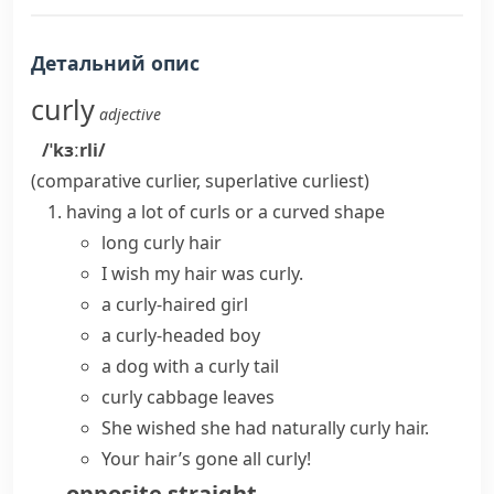
Детальний опис
curly
adjective
/ˈkɜːrli/
(comparative
curlier
, superlative
curliest
)
having a lot of
curls
or a curved shape
long
curly hair
I wish my hair was curly.
a curly-haired girl
a curly-headed boy
a dog with a curly tail
curly cabbage leaves
She wished she had naturally curly hair.
Your hair’s gone all curly!
opposite
straight