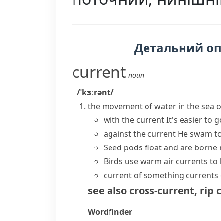
Детальний о
current
noun
/ˈkɜːrənt/
the movement of water in the sea or 
with the current
It's easier to 
against the current
He swam to
Seed pods float and are borne n
Birds use warm air currents to h
current of something
currents 
see also
cross-current
,
rip 
Wordfinder