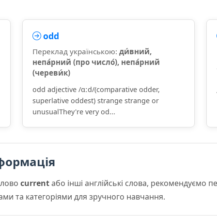
odd
Переклад українською:
ди́вний,
непа́рний (про число́), непа́рний
(череви́к)
odd adjective /ɑːd/(comparative odder,
superlative oddest) strange strange or
unusualThey're very od...
формація
слово
current
або інші англійські слова, рекомендуємо 
мами та категоріями для зручного навчання.