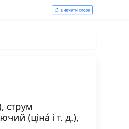
Вивчати слова
), струм
чий (ціна́ і т. д.),