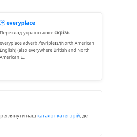
everyplace
Переклад українською:
скрізь
everyplace adverb /ˈevripleɪs/(North American
English) (also everywhere British and North
American E...
переглянути наш
каталог категорій
, де