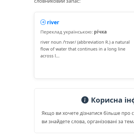
словниковий запас:
river
Переклад українською:
рі́чка
river noun /ˈrɪvər/ (abbreviation R.) a natural
flow of water that continues in a long line
across l...
Корисна ін
Якщо ви хочете дізнатися більше про 
ви знайдете слова, організовані за те