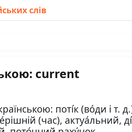
ських слів
ькою: current
аїнською: поті́к (во́ди і т. д.
рішній (час), актуа́льний, ді́ю
й, пото́чний раху́нок