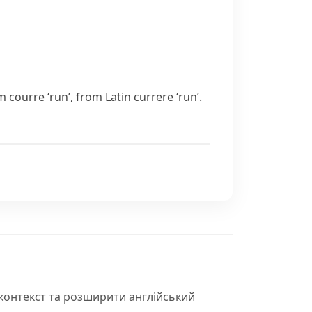
om
courre
‘run’, from Latin
currere
‘run’.
 контекст та розширити англійський