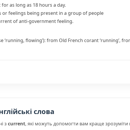
t for as long as 18 hours a day.
ns or feelings being present in a group of people
urrent of anti-government feeling.
se ‘running, flowing’): from Old French
corant
‘running’, fr
нглійські слова
ні з
current
, які можуть допомогти вам краще зрозуміти