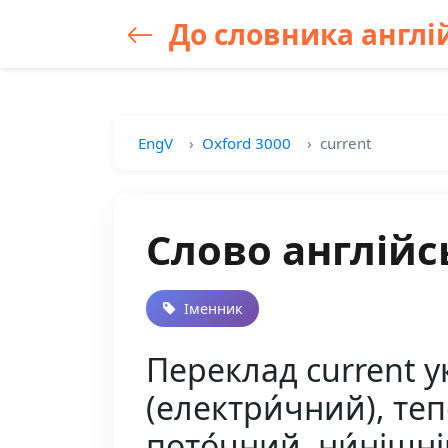
До словника англій
EngV
Oxford 3000
current
Слово англійс
Іменник
Переклад current укр
(електри́чний), тепе́
пото́чний, ни́нішні