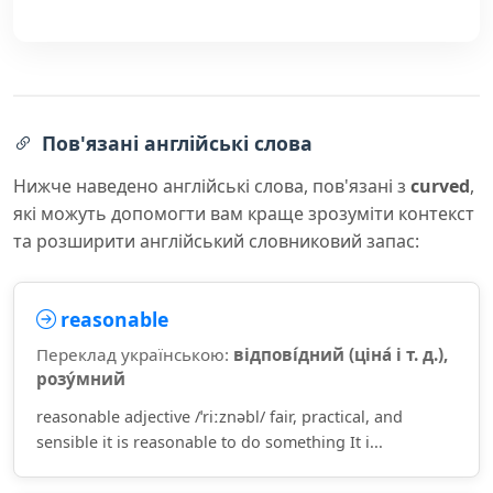
Пов'язані англійські слова
Нижче наведено англійські слова, пов'язані з
curved
,
які можуть допомогти вам краще зрозуміти контекст
та розширити англійський словниковий запас:
reasonable
Переклад українською:
відпові́дний (ціна́ і т. д.),
розу́мний
reasonable adjective /ˈriːznəbl/ fair, practical, and
sensible it is reasonable to do something It i...