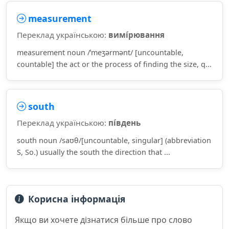
measurement
Переклад українською:
вимі́рювання
measurement noun /ˈmeʒərmənt/ [uncountable,
countable] the act or the process of finding the size, q...
south
Переклад українською:
пі́вдень
south noun /saʊθ/[uncountable, singular] (abbreviation
S, So.) usually the south the direction that ...
Корисна інформація
Якщо ви хочете дізнатися більше про слово