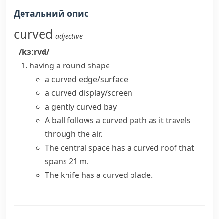
Детальний опис
curved
adjective
/kɜːrvd/
having a round shape
a
curved edge/surface
a
curved display/screen
a
gently curved
bay
A ball follows a curved path as it travels
through the air.
The central space has a curved roof that
spans 21 m.
The knife has a curved blade.